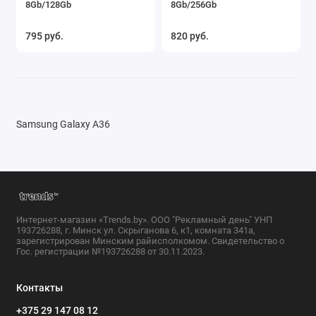
8Gb/128Gb
8Gb/256Gb
795 руб.
820 руб.
Samsung Galaxy A36
Интернет-магазин «Trends.by». ООО "Рекламный день" УНП
193726288, г. Минск ул. Скрыганова 6, к1, комната 341а,
зарегистрирован Минским райисполкомом. Свидетельство о
Гос. регистрации №193726288 от 30.11.2023.
Контакты
+375 29 147 08 12