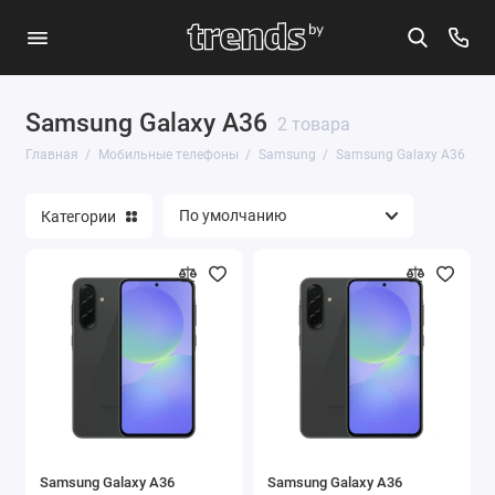
Samsung Galaxy A36
Apple
2 товара
Главная
Мобильные телефоны
Samsung
Samsung Galaxy A36
Google
Категории
Huawei
OnePlus
Realme
Samsung
Xiaomi
Показать все
Samsung Galaxy A36
Samsung Galaxy A36