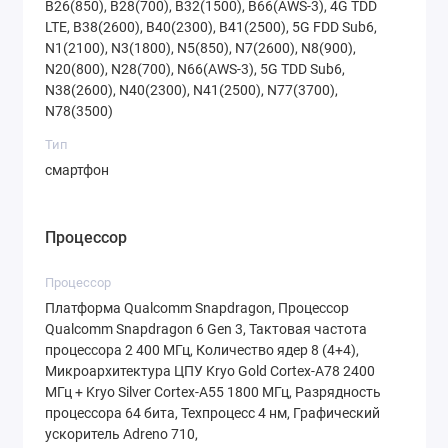
B26(850), B28(700), B32(1500), B66(AWS-3), 4G TDD
A36 8Gb/256Gb
по выгодной цене,
LTE, B38(2600), B40(2300), B41(2500), 5G FDD Sub6,
N1(2100), N3(1800), N5(850), N7(2600), N8(900),
обратите внимание на интернет-
N20(800), N28(700), N66(AWS-3), 5G TDD Sub6,
магазин
Trends.by
. Вот несколько причин,
N38(2600), N40(2300), N41(2500), N77(3700),
почему стоит выбрать именно этот магазин:
N78(3500)
Широкий ассортимент
Тип
Trends.by предлагает большой выбор
смартфон
смартфонов и аксессуаров от ведущих
брендов. Вы точно найдете то, что вам
Процессор
нужно.
Процессор
Быстрая доставка
Платформа Qualcomm Snapdragon, Процессор
Магазин осуществляет доставку по всей
Qualcomm Snapdragon 6 Gen 3, Тактовая частота
Беларуси. Вы можете получить свой заказ
процессора 2 400 МГц, Количество ядер 8 (4+4),
Микроархитектура ЦПУ Kryo Gold Cortex-A78 2400
уже через несколько дней после
МГц + Kryo Silver Cortex-A55 1800 МГц, Разрядность
оформления.
процессора 64 бита, Техпроцесс 4 нм, Графический
ускоритель Adreno 710,
Гарантия качества