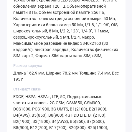
Долгая работа от одного заряда
обновления экрана 120 Гц, Объем оперативной
Аккумулятор на 5000 мАч позволяет забыть
памяти 8 ГБ, Объем встроенной памяти 256 ГБ,
о частых подзарядках. Даже при активном
Количество точек матрицы основной камеры 50 Мп,
Характеристики блока камер 50 Мп, f/1.8, 1/1.96", OIS,
использовании смартфон проработает весь
широкоугольный, 8 Мп, f/2.2, 123˚, 1/4.0", 1.1мкм,
день.
сверхширокоугольный, 5 Мп, f/2.4, макро,
Максимальное разрешение видео 3840x2160 (30
Надежная защита
кадров/с), Быстрая зарядка , Количество физических
Стандарт IP67 защищает устройство от
SIM-карт 2, Формат SIM-карты nano-SIM, eSIM,
пыли и воды, что делает его идеальным для
Размер корпуса
использования в любых условиях.
Длина 162.9 мм, Ширина 78.2 мм, Толщина 7.4 мм, Вес
195 г
Стильный дизайн
Samsung Galaxy A36 сочетает в себе
Стандарт связи
EDGE, HSPA, HSPA+, LTE, 5G, Поддерживаемые
современный дизайн и эргономичность.
частоты и полосы 2G GSM, GSM850, GSM900,
Устройство удобно лежит в руке и выглядит
DCS1800, PCS1900, 3G UMTS, B1(2100), B2(1900),
премиально.
B4(AWS), B5(850), B8(900), 4G FDD LTE, B1(2100),
B2(1900), B3(1800), B4(AWS), B5(850), B7(2600),
Где купить Samsung Galaxy A36 в Минске?
B8(900), B12(700), B17(700), B20(800), B25(1900),
Если вы хотите приобрести
Samsung Galaxy