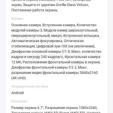
личных и рабочих контактов.
экран, Защита от царапин Gorilla Glass Victus+,
Постоянная работа экрана,
Почему стоит выбрать Samsung Galaxy
A36?
Камера
Мощность и производительность
Основная камера, Встроенная камера, Количество
модулей камеры 3, Модули камер широкоугольный,
Благодаря процессору Qualcomm
сверхширокоугольный, макро, Встроенная вспышка,
Snapdragon 6 Gen 3 и 8 ГБ оперативной
Автоматическая фокусировка, Оптическая
памяти, смартфон справляется с любыми
стабилизация, Цифровой зум 10X (на увеличение),
Диафрагма основной камеры f/1.8, Макс. количество
задачами: от запуска тяжелых игр до
кадров в секунду 240 кадров/с, Фронтальная камера
многозадачности в рабочих приложениях.
12 Мп, Расположение фронтальной камеры в экране,
Диафрагма фронтальной камеры f/2.2, Макс.
Качественный дисплей
разрешение видео фронтальной камеры 3840x2160
AMOLED-экран с частотой 120 Гц
(4K UHD)
обеспечивает яркие цвета, глубокий черный
Операционная система
цвет и плавную анимацию. Это делает
Android
использование смартфона максимально
Описание
комфортным.
Размер экрана 6.7", Разрешение экрана 1080x2340,
Технология экрана AMOLED (Super AMOLED), Частота