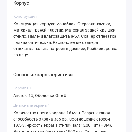
Корпус
съемки. Вы сможете делать
профессиональные снимки даже в условиях
Конструкция
слабого освещения.
Конструкция корпуса моноблок, Стереодинамики,
Материал граней пластик, Материал задней крышки
Аккумулятор:
Емкость батареи 5000 мАч
стекло, Пыле- и влагозащита IP67, Сканер отпечатка
обеспечивает длительное время работы без
пальца оптический, Расположение сканера
отпечатка пальца встроен в дисплей, Разблокировка
подзарядки. Смартфон поддерживает
по лицу
быструю зарядку, что позволяет быстро
восстановить заряд.
Основные характеристики
Защита:
Влагозащита по стандарту IP67
делает устройство устойчивым к пыли и
Версия ОС
воде. Это особенно важно для тех, кто
Android 15, Оболочка One UI
ведет активный образ жизни.
Диагональ экрана, ''
Две SIM-карты:
Поддержка nano-SIM и
Количество цветов экрана 16 млн, Разрешающая
способность экрана 385 ppi, Соотношение сторон
eSIM позволяет использовать два номера
19.5:9, Яркость экрана (типичная) 1200 нит (HBM),
одновременно, что удобно для разделения
Яркость экрана (пиковая) 1900 нит, Сенсорный