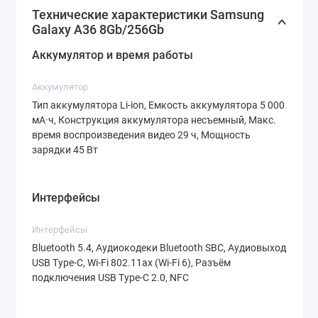
частотой обновления 120 Гц. Это
Технические характеристики Samsung
Galaxy A36 8Gb/256Gb
обеспечивает невероятно четкое и плавное
изображение, что особенно важно для
Аккумулятор и время работы
любителей игр, фильмов и соцсетей.
Аккумулятор
Процессор:
Qualcomm Snapdragon 6 Gen 3
Тип аккумулятора Li-ion, Емкость аккумулятора 5 000
— мощный и энергоэффективный чипсет,
мА·ч, Конструкция аккумулятора несъемный, Макс.
время воспроизведения видео 29 ч, Мощность
который гарантирует высокую
зарядки 45 Вт
производительность даже в самых
требовательных приложениях.
Интерфейсы
Память:
8 ГБ оперативной памяти и 256 ГБ
встроенной памяти. Такой объем позволяет
Интерфейсы
хранить тысячи фото, видео и приложений
Bluetooth 5.4, Аудиокодеки Bluetooth SBC, Аудиовыход
USB Type-C, Wi-Fi 802.11ax (Wi-Fi 6), Разъём
без необходимости постоянной очистки.
подключения USB Type-C 2.0, NFC
Камера:
Основная камера на 50 Мп с
поддержкой современных технологий