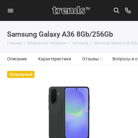
Samsung Galaxy A36 8Gb/256Gb
Главная
Мобильные телефоны
Samsung
Samsung Galaxy A36 8Gb
Описание
Характеристики
Отзывы
0
Вопросы и о
Популярный