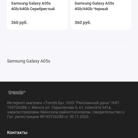
Samsung Galaxy A05s
Samsung Galaxy A05s
4Gb/64Gb Серебристый
4Gb/64Gb Черный
360 руб.
360 руб.
Samsung Galaxy A05s
Интернет-магазин «Trends.by». ООО "Рекламный день" УНП
193726288, г. Минск ул. Скрыганова 6, к1, комната 341а,
зарегистрирован Минским райисполкомом. Свидетельство о
Гос. регистрации №193726288 от 30.11.2023.
Контакты