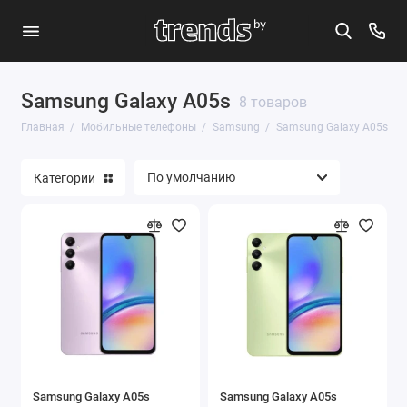
Samsung Galaxy A05s
Apple
8 товаров
Главная
Мобильные телефоны
Samsung
Samsung Galaxy A05s
Google
Категории
Huawei
OnePlus
Realme
Samsung
Xiaomi
Показать все
Samsung Galaxy A05s
Samsung Galaxy A05s