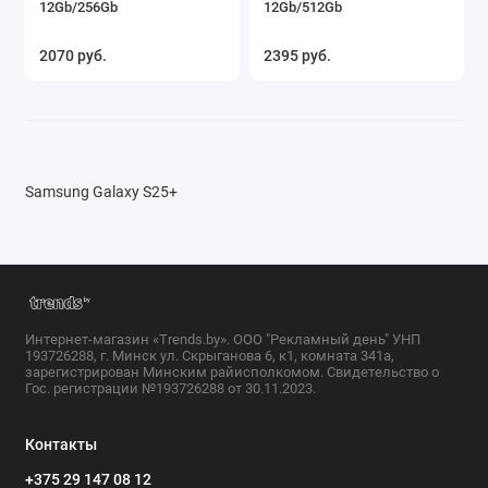
12Gb/256Gb
12Gb/512Gb
2070 руб.
2395 руб.
Samsung Galaxy S25+
Интернет-магазин «Trends.by». ООО "Рекламный день" УНП
193726288, г. Минск ул. Скрыганова 6, к1, комната 341а,
зарегистрирован Минским райисполкомом. Свидетельство о
Гос. регистрации №193726288 от 30.11.2023.
Контакты
+375 29 147 08 12