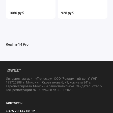
1060 руб.
925 руб.
Realme 14 Pro
Интернет-магазин «Trends.by». ООО "Рекламный день" УНП
193726288, г. Минск ул. Скрыганова 6, к1, комната 341а,
зарегистрирован Минским райисполкомом. Свидетельство о
Гос. регистрации №193726288 от 30.11.2023.
Контакты
+375 29 147 08 12