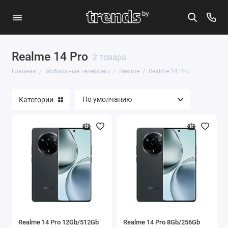
Realme 14 Pro
Apple
2 товара
Главная
Мобильные телефоны
Realme
Realme 14 Pro
Google
Категории
Huawei
OnePlus
Realme
Samsung
Xiaomi
Показать все
Realme 14 Pro 12Gb/512Gb
Realme 14 Pro 8Gb/256Gb