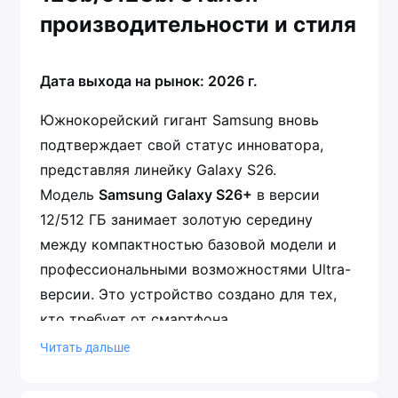
производительности и стиля
Дата выхода на рынок: 2026 г.
Южнокорейский гигант Samsung вновь
подтверждает свой статус инноватора,
представляя линейку Galaxy S26.
Модель
Samsung Galaxy S26+
в версии
12/512 ГБ занимает золотую середину
между компактностью базовой модели и
профессиональными возможностями Ultra-
версии. Это устройство создано для тех,
кто требует от смартфона
бескомпромиссной мощности, большого
Читать дальше
иммерсивного экрана и передовых камер,
но при этом ценит эргономичность.