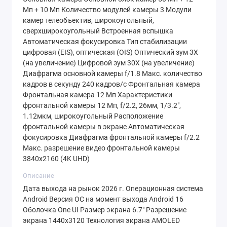
Мп + 10 Мп Количество модулей камеры 3 Модули
встроенный прямо в дисплей, работает
камер телеобъектив, широкоугольный,
молниеносно и точно, а функция
сверхширокоугольный Встроенная вспышка
разблокировки по лицу добавит удобства в
Автоматическая фокусировка Тип стабилизации
цифровая (EIS), оптическая (OIS) Оптический зум 3X
повседневном использовании. Толщина
(на увеличение) Цифровой зум 30X (на увеличение)
корпуса составляет всего
7.3 мм
при
Диафрагма основной камеры f/1.8 Макс. количество
весе
190 г
, что делает его невероятно
кадров в секунду 240 кадров/с Фронтальная камера
Фронтальная камера 12 Мп Характеристики
тонким и легким для смартфона с такой
фронтальной камеры 12 Мп, f/2.2, 26мм, 1/3.2",
диагональю.
1.12мкм, широкоугольный Расположение
фронтальной камеры в экране Автоматическая
фокусировка Диафрагма фронтальной камеры f/2.2
Дисплей: Погружение в
Макс. разрешение видео фронтальной камеры
каждую деталь
3840x2160 (4K UHD)
Описание
Сердцем визуальной составляющей
Дата выхода на рынок 2026 г. Операционная система
Android Версия ОС на момент выхода Android 16
является 6.7-дюймовый
Dynamic AMOLED
Оболочка One UI Размер экрана 6.7" Разрешение
2X
дисплей с
экрана 1440x3120 Технология экрана AMOLED