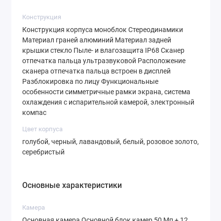
отпечатки пальцев.
Конструкция
Конструкция корпуса моноблок Стереодинамики
Доступные цвета корпуса:
Материал граней алюминий Материал задней
крышки стекло Пыле- и влагозащита IP68 Сканер
Голубой
отпечатка пальца ультразвуковой Расположение
сканера отпечатка пальца встроен в дисплей
Черный
Разблокировка по лицу Функциональные
Лавандовый
особенности симметричные рамки экрана, система
охлаждения с испарительной камерой, электронный
Белый
компас
Розовое золото
Цвет корпуса
Серебристый
голубой, черный, лавандовый, белый, розовое золото,
серебристый
Смартфон получил защиту от пыли и влаги
по стандарту
IP68
, что означает, что он
Основные характеристики
выдерживает погружение в воду на глубину
до 1.5 метров в течение 30 минут.
Камера
Ультразвуковой сканер отпечатка пальца,
Основная камера Основной блок камер 50 Мп + 12