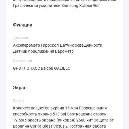
Графический ускоритель Samsung Xclipse 960
Конфигурация памяти:
Оперативная память:
12 ГБ LPDDR5X
Функции
Встроенная память:
512 ГБ UFS 4.0
Датчики
Графический ускоритель:
Samsung
Акселерометр Гироскоп Датчик освещенности
Xclipse 960
Датчик приближения Барометр
Связка из новейшего чипа, 12 ГБ
Навигация
GPS ГЛОНАСС Beidou GALILEO
оперативной памяти и Android 16 с
оболочкой One UI 8.5 делает этот смартфон
идеальным инструментом для любых задач.
Экран
Вы сможете запускать самые тяжелые игры
Экран
на максимальных настройках,
Количество цветов экрана 16 млн Разрешающая
редактировать видео в 4K или
способность экрана 513 ppi Соотношение сторон
пользоваться функциями искусственного
19.5:9 Яркость экрана (пиковая) 2600 нит Защита от
интеллекта без малейших намеков на
царапин Gorilla Glass Victus 2 Постоянная работа