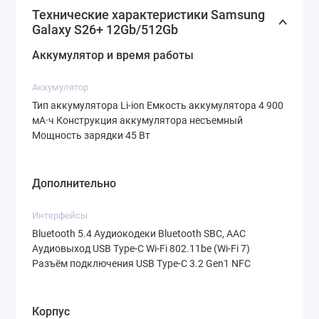
Технические характеристики Samsung
В интернет-магазине
Trends.by
вы
Galaxy S26+ 12Gb/512Gb
можете
Samsung Galaxy S26+ 12Gb/512Gb
Аккумулятор и время работы
купить в Минске дешево
, получив не только
лучшую цену, но и полный спектр услуг —
Аккумулятор
Тип аккумулятора Li-ion Емкость аккумулятора 4 900
от гарантии до быстрой доставки.
мА·ч Конструкция аккумулятора несъемный
Мощность зарядки 45 Вт
Дизайн, который выделяется
из толпы
Дополнительно
Интерфейсы
Galaxy S26+ выполнен в классическом
Bluetooth 5.4 Аудиокодеки Bluetooth SBC, AAC
моноблочном корпусе с премиальными
Аудиовыход USB Type-C Wi-Fi 802.11be (Wi-Fi 7)
материалами. Грани устройства
Разъём подключения USB Type-C 3.2 Gen1 NFC
изготовлены из прочного алюминия, а
задняя крышка — из матового стекла,
Корпус
которое приятно на ощупь и не собирает