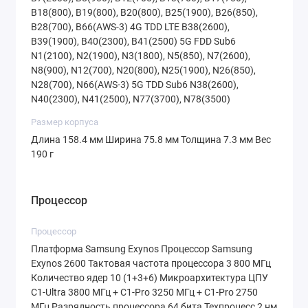
B18(800), B19(800), B20(800), B25(1900), B26(850),
стриминговых сервисах настоящим
B28(700), B66(AWS-3) 4G TDD LTE B38(2600),
удовольствием.
B39(1900), B40(2300), B41(2500) 5G FDD Sub6
N1(2100), N2(1900), N3(1800), N5(850), N7(2600),
N8(900), N12(700), N20(800), N25(1900), N26(850),
Производительность: Мощь 2-
N28(700), N66(AWS-3) 5G TDD Sub6 N38(2600),
нанометрового чипа
N40(2300), N41(2500), N77(3700), N78(3500)
Размер корпуса
Длина 158.4 мм Ширина 75.8 мм Толщина 7.3 мм Вес
Сердцем Samsung Galaxy S26+ стал новый
190 г
процессор собственной разработки
Samsung —
Exynos 2600
, выполненный по
Процессор
передовому
2-нм техпроцессу
. Это
инженерное достижение позволило
Процессор
разместить 10 ядер с тактовой частотой
Платформа Samsung Exynos Процессор Samsung
до
3800 МГц
, обеспечив колоссальный
Exynos 2600 Тактовая частота процессора 3 800 МГц
прирост производительности и
Количество ядер 10 (1+3+6) Микроархитектура ЦПУ
C1-Ultra 3800 МГц + C1-Pro 3250 МГц + C1-Pro 2750
энергоэффективности.
МГц Разрядность процессора 64 бита Техпроцесс 2 нм