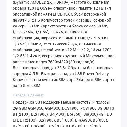
разрешением
1440x3120
(QHD+).
(Dynamic AMOLED 2X, HDR10+) Частота обновления
экрана 120 Гц Объем оперативной памяти 12 ГБ Тип
Технология LTPO обеспечивает
оперативной памяти LPDDR5X Объем встроенной
динамическую регулировку частоты
памяти 512 ГБ Количество точек матрицы основной
обновления от 1 до 120 Гц в зависимости от
камеры 50 Мп Характеристики блока камер 50 Мп,
f/1.8, 24мм, 1/1.56", 1.0мкм, оптическая
контента: прокрутка ленты будет плавной, а
стабилизация, широкоугольный 10 Мп, f/2.4, 67мм,
статичное изображение или чтение —
1/3.94", 1.0мкм, 3x оптический зум, оптическая
энергоэффективным.
стабилизация, телеобъектив 12 Мп, f/2.2, 13мм, 120˚,
1/2.55" 1.4мкм, сверхширокоугольный Максимальное
разрешение видео 7680x4320 (30 кадров/с)
Пиковая яркость:
2600 нит
Беспроводная зарядка 25 Вт Обратная беспроводная
Защита стекла:
Corning Gorilla Glass
зарядка 4.5 Вт Быстрая зарядка USB Power Delivery
Количество физических SIM-карт 2 Формат SIM-карты
Victus 2
nano-SIM, eSIM
Плотность пикселей:
513 PPI
Передача данных
Даже под прямыми солнечными лучами
Поддержка 5G Поддерживаемые частоты и полосы
2G GSM GSM850, GSM900, DCS1800, PCS1900 3G UMTS
изображение остается ярким и
B1(2100), B2(1900), B4(AWS), B5(850), B8(900) 4G FDD
контрастным, а поддержка HDR10+ делает
LTE B1(2100), B2(1900), B3(1800), B4(AWS), B5(850),
просмотр видео на YouTube или в
B7(2600), B8(900), B12(700), B13(700), B17(700),