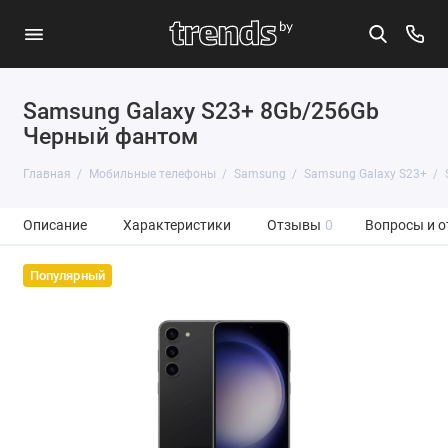
Samsung Galaxy S23+ 8Gb/256Gb
Черный фантом
Главная
Мобильные телефоны
Samsung
Samsung Galaxy S23+
Описание
Характеристики
Отзывы
0
Вопросы и о
Популярный