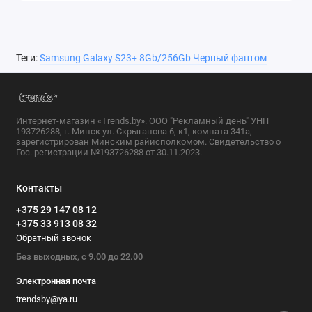
Теги:
Samsung Galaxy S23+ 8Gb/256Gb Черный фантом
Интернет-магазин «Trends.by». ООО "Рекламный день" УНП
193726288, г. Минск ул. Скрыганова 6, к1, комната 341а,
зарегистрирован Минским райисполкомом. Свидетельство о
Гос. регистрации №193726288 от 30.11.2023.
Контакты
+375 29 147 08 12
+375 33 913 08 32
Обратный звонок
Без выходных, с 9.00 до 22.00
Электронная почта
trendsby@ya.ru