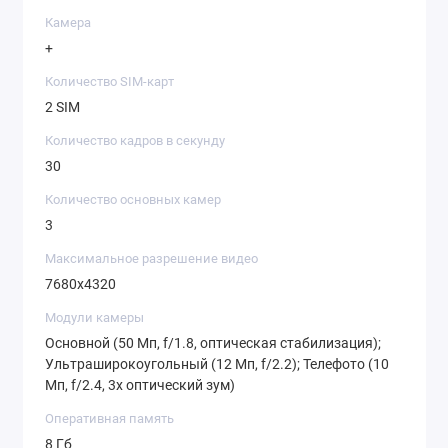
Камера
+
Количество SIM-карт
2 SIM
Количество кадров в секунду
30
Количество основных камер
3
Максимальное разрешение видео
7680x4320
Модули камеры
Основной (50 Мп, f/1.8, оптическая стабилизация);
Ультраширокоугольный (12 Мп, f/2.2); Телефото (10
Мп, f/2.4, 3x оптический зум)
Оперативная память
8 Гб