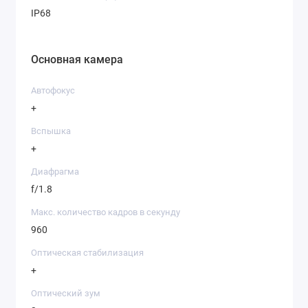
IP68
Основная камера
Автофокус
+
Вспышка
+
Диафрагма
f/1.8
Макс. количество кадров в секунду
960
Оптическая стабилизация
+
Оптический зум