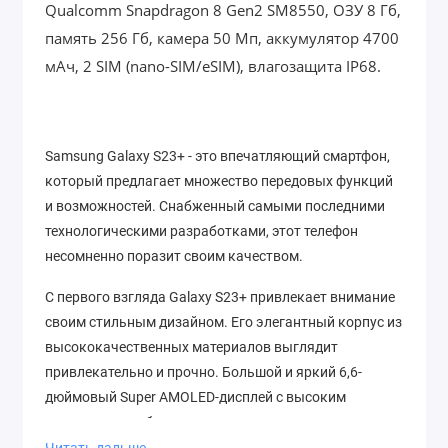
Qualcomm Snapdragon 8 Gen2 SM8550, ОЗУ 8 Гб,
память 256 Гб, камера 50 Мп, аккумулятор 4700
мАч, 2 SIM (nano-SIM/eSIM), влагозащита IP68.
Samsung Galaxy S23+ - это впечатляющий смартфон,
который предлагает множество передовых функций
и возможностей. Снабженный самыми последними
технологическими разработками, этот телефон
несомненно поразит своим качеством.
С первого взгляда Galaxy S23+ привлекает внимание
своим стильным дизайном. Его элегантный корпус из
высококачественных материалов выглядит
привлекательно и прочно. Большой и яркий 6,6-
дюймовый Super AMOLED-дисплей с высоким
разрешением обеспечивает невероятно четкое и
яркое отображение цветов.