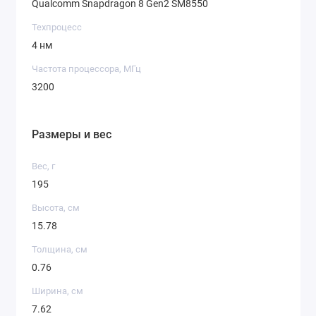
Qualcomm Snapdragon 8 Gen2 SM8550
Техпроцесс
4 нм
Частота процессора, МГц
3200
Размеры и вес
Вес, г
195
Высота, см
15.78
Толщина, см
0.76
Ширина, см
7.62