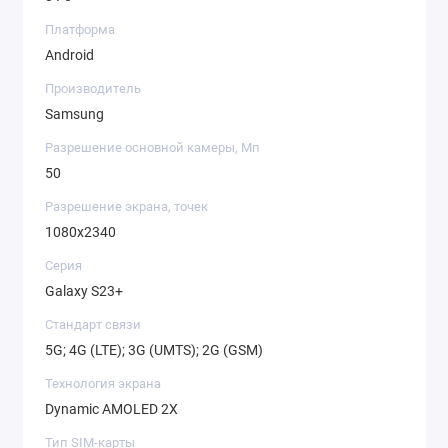
Платформа
Android
Производитель
Samsung
Разрешение основной камеры, Мп
50
Разрешение экрана, точек
1080х2340
Серия
Galaxy S23+
Стандарт связи
5G; 4G (LTE); 3G (UMTS); 2G (GSM)
Технология экрана
Dynamic AMOLED 2X
Тип SIM-карты