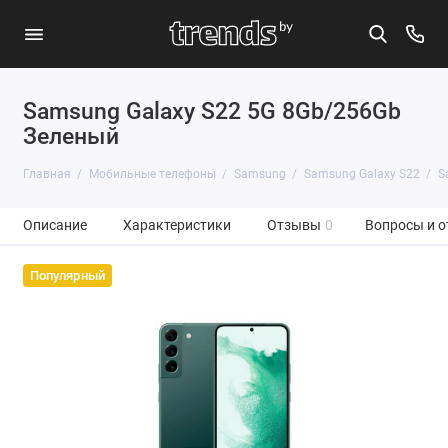
Samsung Galaxy S22 5G 8Gb/256Gb
Зеленый
Главная
Мобильные телефоны
Samsung
Samsung Galaxy S22
S
Описание
Характеристики
Отзывы
0
Вопросы и о
Популярный