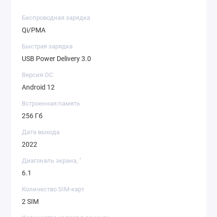
Беспроводная зарядка
Qi/PMA
Быстрая зарядка
USB Power Delivery 3.0
Версия ОС
Android 12
Встроенная память
256 Гб
Дата выхода
2022
Диагональ экрана, ''
6.1
Количество SIM-карт
2 SIM