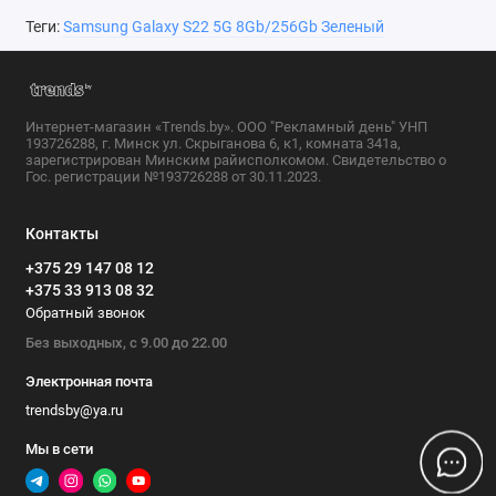
Теги:
Samsung Galaxy S22 5G 8Gb/256Gb Зеленый
Интернет-магазин «Trends.by». ООО "Рекламный день" УНП
193726288, г. Минск ул. Скрыганова 6, к1, комната 341а,
зарегистрирован Минским райисполкомом. Свидетельство о
Гос. регистрации №193726288 от 30.11.2023.
Контакты
+375 29 147 08 12
+375 33 913 08 32
Обратный звонок
Без выходных, с 9.00 до 22.00
Электронная почта
trendsby@ya.ru
Мы в сети