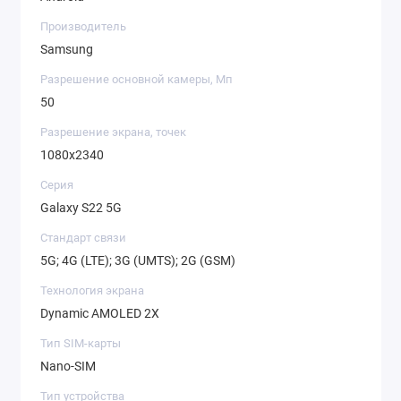
Производитель
Samsung
Разрешение основной камеры, Мп
50
Разрешение экрана, точек
1080х2340
Серия
Galaxy S22 5G
Стандарт связи
5G; 4G (LTE); 3G (UMTS); 2G (GSM)
Технология экрана
Dynamic AMOLED 2X
Тип SIM-карты
Nano-SIM
Тип устройства