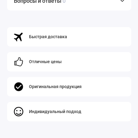
Вопросы и ответы
0
Поддерживается
быстрая проводная
зарядка мощностью 45 Вт
через USB Type-C
2.0 с технологией USB Power Delivery. Это
Быстрая доставка
значит, что за 30 минут аккумулятор
восполняется примерно на 60-65%. Полный
цикл занимает чуть больше часа.
Отличные цены
Важно:
несмотря на внушительную емкость,
аккумулятор Li-ion является несъемным, что
Оригинальная продукция
характерно для современных моноблоков.
Связь и навигация: полный 5G-спектр для
Индивидуальный подход
Беларуси
Смартфон поддерживает все актуальные