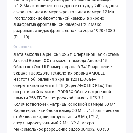
«кирпичом».
f/1.8 Макс. количество кадров в секунду 240 кадров/
с Фронтальная камера Фронтальная камера 12 Мп
Расположение фронтальной камеры в экране
Производительность: Exynos 1480 и
Диафрагма фронтальной камеры f/2.2 Макс.
быстрая память
разрешение видео фронтальной камеры 1920x1080
(Full HD)
Сердцем модели стал 4-
Описание
нанометровый
Samsung Exynos 1480
. Это 8-
Дата выхода на рынок 2025 г. Операционная система
Android Версия ОС на момент выхода Android 15
ядерный монстр с тактовой частотой до 2750
Оболочка One UI Размер экрана 6.74" Разрешение
МГц. Связка из 4 ядер ARM Cortex-A78 и 4 ядер
экрана 1080x2340 Технология экрана AMOLED
Cortex-A55 гарантирует, что смартфон не
Частота обновления экрана 120 Гц Объем
оперативной памяти 8 ГБ (Super AMOLED Plus) Тип
греется под нагрузкой и экономит заряд.
оперативной памяти LPDDR5X Объем встроенной
памяти 256 ГБ Тип встроенной памяти UFS 3.1
Особого внимания заслуживает связка
8 ГБ
Количество точек матрицы основной камеры 50 Мп
LPDDR5X
и
256 ГБ UFS 3.1
. Если вы задались
Характеристики блока камер 50 Мп, f/1.8, оптчиеская
стабилизация, широкоугольный 8 Мп, f/2.2,
целью
Samsung Galaxy M56 5G 8Gb/256Gb
сверхширокоугольный 2 Мп, f/2.4, макро
купить в Минске дешево
, обращайте
Максимальное разрешение видео 3840x2160 (30