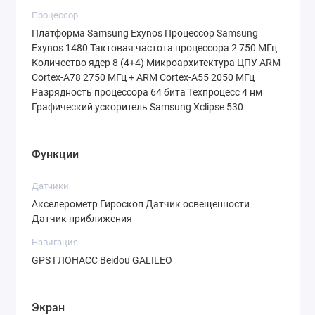
Часто производители экономят на
Процессор
стабилизации в смартфонах до $500. Но не в
Платформа Samsung Exynos Процессор Samsung
этот раз. Galaxy M56 оснащен основным
Exynos 1480 Тактовая частота процессора 2 750 МГц
Количество ядер 8 (4+4) Микроархитектура ЦПУ ARM
блоком камер 50 Мп + 8 Мп + 2 Мп.
Cortex-A78 2750 МГц + ARM Cortex-A55 2050 МГц
Разрядность процессора 64 бита Техпроцесс 4 нм
Главный модуль на 50 Мп с диафрагмой
Графический ускоритель Samsung Xclipse 530
f/1.8 и оптической стабилизацией
(OIS)
позволяет получать четкие кадры даже в
Функции
движении или в сумерках.
Сверхширокоугольный объектив на 8 Мп
Датчики
пригодится для съемки архитектуры, а 2-
Акселерометр Гироскоп Датчик освещенности
Датчик приближения
мегапиксельный макро-модуль создан для
творческих экспериментов.
Навигация
GPS ГЛОНАСС Beidou GALILEO
Фронтальная камера 12 Мп
встроена прямо в
экран и пишет видео в Full HD. Это идеальный
Экран
вариант для видеозвонков и качественных