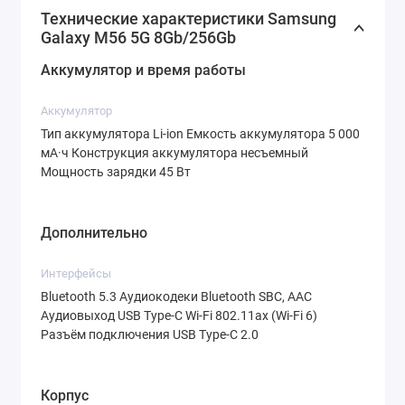
Технические характеристики Samsung
дешево»
— это лучшее решение. В этой статье
Galaxy M56 5G 8Gb/256Gb
разберем, почему новинка 2025 года стала
Аккумулятор и время работы
народным хитом, где её найти по выгодной
цене и какие бонусы вы получите при покупке.
Аккумулятор
Тип аккумулятора Li-ion Емкость аккумулятора 5 000
мА·ч Конструкция аккумулятора несъемный
Дизайн и дисплей: тонкий корпус и защита
Мощность зарядки 45 Вт
премиум-класса
Дополнительно
Первое, что бросается в глаза при знакомстве с
Galaxy M56 — его элегантность. Вопреки
Интерфейсы
стереотипам о бюджетных линиях, корейский
Bluetooth 5.3 Аудиокодеки Bluetooth SBC, AAC
гигант оснастил эту модель 6.74-
Аудиовыход USB Type-C Wi-Fi 802.11ax (Wi-Fi 6)
Разъём подключения USB Type-C 2.0
дюймовым
Super AMOLED Plus
дисплеем с
разрешением 1080x2340 пикселей и
пиксельной плотностью 382 ppi.
Корпус