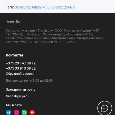
частоты 5G, включая FDD Sub6 N1, N3, N5, N8,
Теги:
Samsung Galaxy M56 5G 8Gb/256Gb
N28 и TDD Sub6 N40, N41, N78. В Минске,
областных центрах и даже в небольших
городах Беларуси сеть пятого поколения будет
Интернет-магазин «Trends.by». ООО "Рекламный день" УНП
ловиться уверенно.
193726288, г. Минск ул. Скрыганова 6, к1, комната 341а,
зарегистрирован Минским райисполкомом. Свидетельство о
Гос. регистрации №193726288 от 30.11.2023.
Также на борту:
Контакты
Wi-Fi 6 (802.11ax) — для скоростного
+375 29 147 08 12
домашнего интернета;
+375 33 913 08 32
GPS, ГЛОНАСС, Beidou и GALILEO —
Обратный звонок
Без выходных, с 9.00 до 22.00
навигация работает точно даже в густом
лесу или плотной городской застройке;
Электронная почта
trendsby@ya.ru
оптический сканер отпечатка пальца,
встроенный прямо в дисплей, и
Мы в сети
разблокировка по лицу.