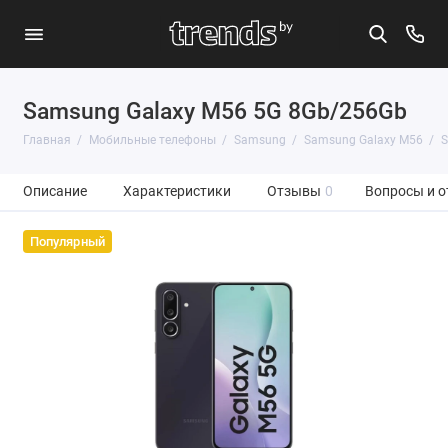
Samsung Galaxy M56 5G 8Gb/256Gb
Главная
Мобильные телефоны
Samsung
Samsung Galaxy M56
S
Описание
Характеристики
Отзывы
0
Вопросы и о
Популярный