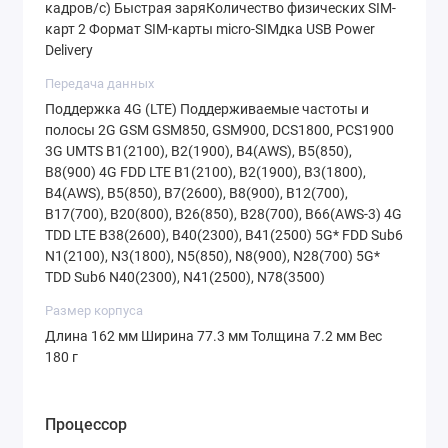
внимание именно на версию с UFS 3.1 — это в
кадров/с) Быстрая заряКоличество физических SIM-
карт 2 Формат SIM-карты micro-SIMдка USB Power
два раза быстрее предыдущих стандартов.
Delivery
Приложения устанавливаются мгновенно, а
Передача данных
тяжелые игры, такие как Genshin Impact или
Поддержка 4G (LTE) Поддерживаемые частоты и
WoT, идут на средних-высоких настройках
полосы 2G GSM GSM850, GSM900, DCS1800, PCS1900
3G UMTS B1(2100), B2(1900), B4(AWS), B5(850),
графики без просадок FPS.
B8(900) 4G FDD LTE B1(2100), B2(1900), B3(1800),
B4(AWS), B5(850), B7(2600), B8(900), B12(700),
За графику отвечает
Samsung Xclipse 530
—
B17(700), B20(800), B26(850), B28(700), B66(AWS-3) 4G
совместная разработка AMD и Samsung. Это
TDD LTE B38(2600), B40(2300), B41(2500) 5G* FDD Sub6
решение поддерживает аппаратное ускорение
N1(2100), N3(1800), N5(850), N8(900), N28(700) 5G*
TDD Sub6 N40(2300), N41(2500), N78(3500)
трассировки лучей, что для данной ценовой
Размер корпуса
категории является убийственным аргументом.
Длина 162 мм Ширина 77.3 мм Толщина 7.2 мм Вес
180 г
Камеры: оптическая стабилизация — это
важно
Процессор