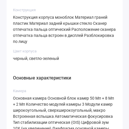
Экран радует частотой обновления
120 Гц
—
Конструкция
интерфейс летает, а прокрутка лент соцсетей
Конструкция корпуса моноблок Материал граней
пластик Материал задней крышки стекло Сканер
становится невероятно плавной. Но главная
отпечатка пальца оптический Расположение сканера
«фишка» — это защитное стекло
Gorilla Glass
отпечатка пальца встроен в дисплей Разблокировка
по лицу
Victus+
. Даже спустя год активного
использования микроцарапины на таком
Цвет корпуса
черный, светло-зеленый
покрытии не появляются, что редкость для
среднего ценового сегмента.
Основные характеристики
Сам корпус выполнен в модном минимализме:
доступны черный и светло-зеленый цвета.
Камера
Толщина устройства — всего
7.2 мм
, а вес —
Основная камера Основной блок камер 50 Мп + 8 Мп
+ 2 Мп Количество модулей камеры 3 Модули камер
180 грамм. Благодаря пластиковым граням и
широкоугольный, сверхширокоугольный, макро
стеклянной задней крышке смартфон не
Встроенная вспышка Автоматическая фокусировка
выскальзывает из рук и не ощущается
Тип стабилизации оптическая (OIS) Цифровой зум
10X (на увеличение) Диафрагма основной камеры