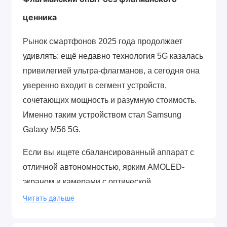
ценника
Рынок смартфонов 2025 года продолжает
удивлять: ещё недавно технология 5G казалась
привилегией ультра-флагманов, а сегодня она
уверенно входит в сегмент устройств,
сочетающих мощность и разумную стоимость.
Именно таким устройством стал Samsung
Galaxy M56 5G.
Если вы ищете сбалансированный аппарат с
отличной автономностью, ярким AMOLED-
экраном и камерами с оптической
стабилизацией, но при этом не готовы
Читать дальше
переплачивать за бренд, вопрос
«Samsung
Galaxy M56 5G 8Gb/256Gb купить в Минске