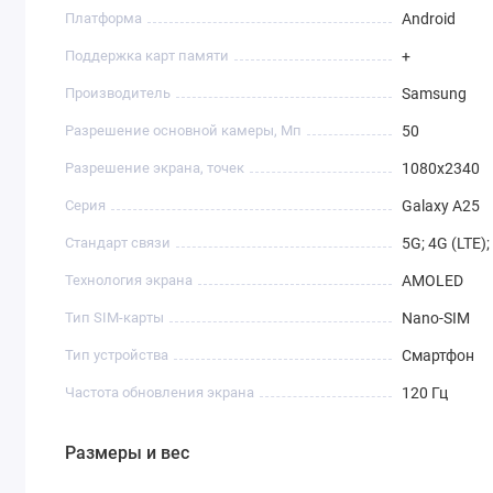
Платформа
Android
Поддержка карт памяти
+
Производитель
Samsung
Разрешение основной камеры, Мп
50
Разрешение экрана, точек
1080х2340
Серия
Galaxy A25
Стандарт связи
5G; 4G (LTE)
Технология экрана
AMOLED
Тип SIM-карты
Nano-SIM
Тип устройства
Смартфон
Частота обновления экрана
120 Гц
Размеры и вес