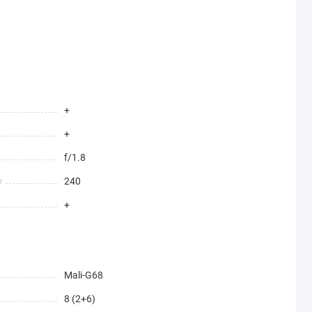
+
+
f/1.8
у
240
+
Mali-G68
8 (2+6)