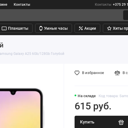
зине
Контакты
Контакты
+375 29 
Планшеты
Умные часы
Акции
Хиты п
й
amsung Galaxy A25 6Gb/128Gb Голубой
В избранное
В 
На складе
Код товара: Sam
615 руб.
Купить