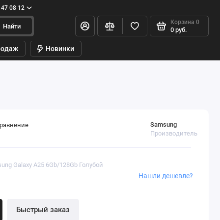
147 08 12
Корзина
0
Найти
0 руб.
родаж
Новинки
Samsung
сравнение
Производитель
sung Galaxy A25 6Gb/128Gb Голубой
Нашли дешевле?
Быстрый заказ