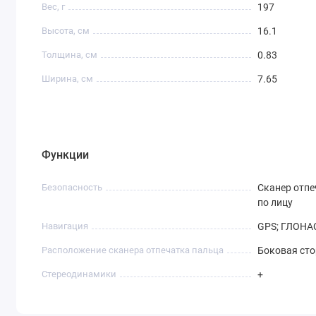
Вес, г
197
Высота, см
16.1
Толщина, см
0.83
Ширина, см
7.65
Функции
Безопасность
Сканер отпе
по лицу
Навигация
GPS; ГЛОНАСС
Расположение сканера отпечатка пальца
Боковая ст
Стереодинамики
+