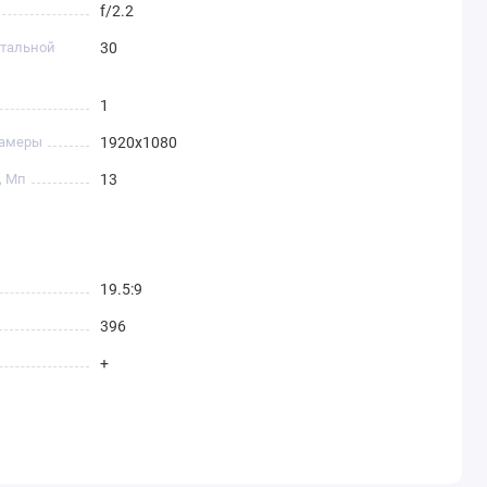
f/2.2
нтальной
30
1
камеры
1920х1080
, Мп
13
19.5:9
396
+