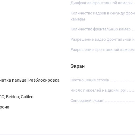
Диафрагма фронтальной камеры
Количество кадров в секунду фро
камеры
Количество фронтальных камер
Разрешение видео фронтальной 
Разрешение фронтальной камеры
Экран
чатка пальца; Разблокировка
Соотношение сторон
Число пикселей на дюйм, ppi
; Beidou; Galileo
Сенсорный экран
орона