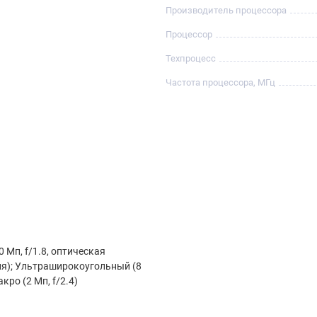
Производитель процессора
Процессор
Техпроцесс
Частота процессора, МГц
 Мп, f/1.8, оптическая
я); Ультраширокоугольный (8
акро (2 Мп, f/2.4)