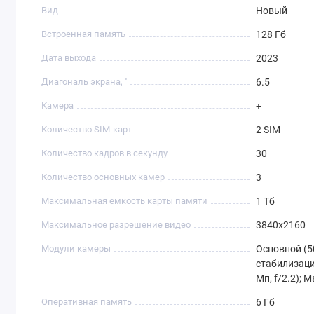
Вид
Новый
Встроенная память
128 Гб
Дата выхода
2023
Диагональ экрана, ''
6.5
Камера
+
Количество SIM-карт
2 SIM
Количество кадров в секунду
30
Количество основных камер
3
Максимальная емкость карты памяти
1 Тб
Максимальное разрешение видео
3840x2160
Модули камеры
Основной (50
стабилизаци
Мп, f/2.2); М
Оперативная память
6 Гб