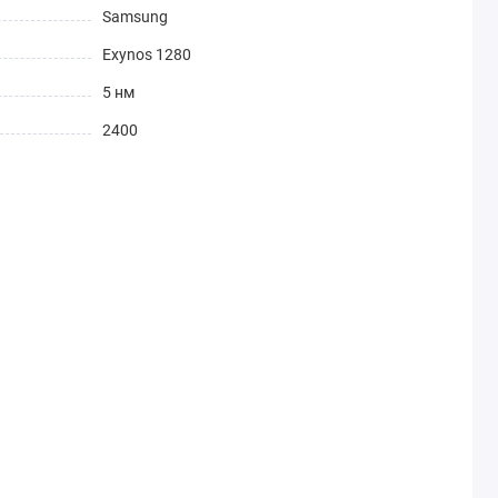
Samsung
Exynos 1280
5 нм
2400