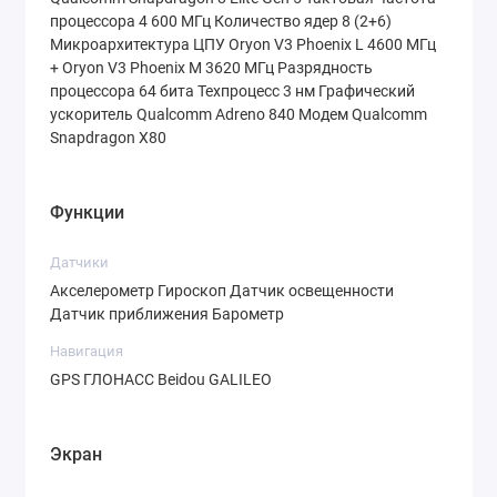
мерцание при низком уровне подсветки.
процессора 4 600 МГц Количество ядер 8 (2+6)
Микроархитектура ЦПУ Oryon V3 Phoenix L 4600 МГц
+ Oryon V3 Phoenix M 3620 МГц Разрядность
Производительность: сердце
процессора 64 бита Техпроцесс 3 нм Графический
нового поколения
ускоритель Qualcomm Adreno 840 Модем Qualcomm
Snapdragon X80
Сердцем устройства выступает новейший
Функции
процессор
Qualcomm Snapdragon 8 Elite Gen
5
. Выполненный по 3-нанометровому
Датчики
техпроцессу, чипсет предлагает
Акселерометр Гироскоп Датчик освещенности
Датчик приближения Барометр
архитектуру Oryon V3 с тактовой частотой
Навигация
до
4.6 ГГц
. В связке с графическим
GPS ГЛОНАСС Beidou GALILEO
ускорителем
Adreno 840
это обеспечивает
производительность с огромным запасом
Экран
на годы вперед.