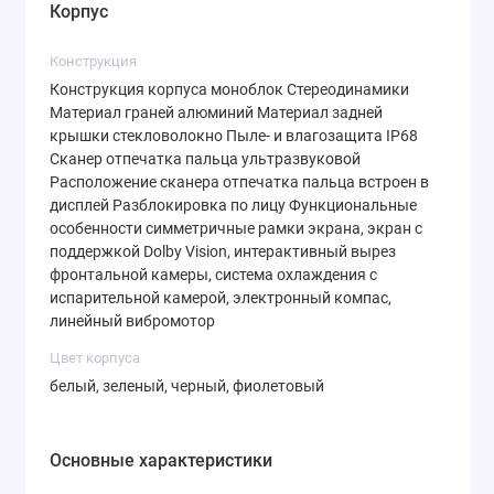
строгом, но эффектном корпусе.
Корпус
Производитель использовал алюминиевые
Конструкция
грани, которые придают устройству
Конструкция корпуса моноблок Стереодинамики
структурную жесткость, и заднюю крышку
Материал граней алюминий Материал задней
крышки стекловолокно Пыле- и влагозащита IP68
из высокопрочного стекловолокна. Это
Сканер отпечатка пальца ультразвуковой
Расположение сканера отпечатка пальца встроен в
решение не только выглядит дорого, но и
дисплей Разблокировка по лицу Функциональные
практично: на матовой поверхности не
особенности симметричные рамки экрана, экран с
поддержкой Dolby Vision, интерактивный вырез
остаются отпечатки пальцев, а сам
фронтальной камеры, система охлаждения с
материал устойчив к сколам.
испарительной камерой, электронный компас,
линейный вибромотор
Смартфон доступен в актуальных цветах:
Цвет корпуса
строгий черный, благородный белый,
белый, зеленый, черный, фиолетовый
изумрудный зеленый и выразительный
фиолетовый. Благодаря компоновке
Основные характеристики
внутренних компонентов инженерам