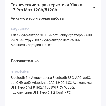
не просто гаджет, а полноценный
Технические характеристики Xiaomi
мультимедийный центр, который
17 Pro Max 12Gb/512Gb
полностью меняет представление о
Аккумулятор и время работы
возможностях смартфона. Давайте
Аккумулятор
разберемся, почему данная модель уже
Тип аккумулятора Si-C Емкость аккумулятора 7 500
сейчас вызывает ажиотаж среди тех, кто
мА·ч Конструкция аккумулятора несъемный
Мощность зарядки 100 Вт
разбирается в технике.
Дополнительно
Дизайн и качество сборки:
эстетика флагмана
Интерфейсы
Bluetooth 5.4 Аудиокодеки Bluetooth SBC, AAC, aptX,
aptX HD, aptX Adaptive, LDAC, LHDC, LC3 Аудиовыход
Xiaomi всегда уделяла особое внимание
USB Type-C Wi-Fi 802.11be (Wi-Fi 7) Разъём
дизайну своих ультимативных
подключения USB Type-C 3.2 Gen1 NFC
устройств.
Xiaomi 17 Pro Max
выполнен в