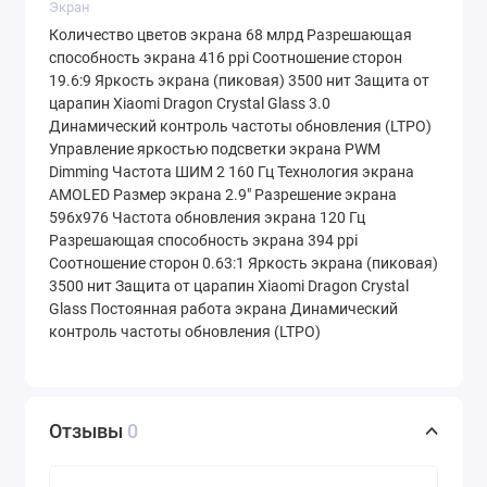
Экран
Конфигурация памяти
12 ГБ LPDDR5X
и
512
Количество цветов экрана 68 млрд Разрешающая
способность экрана 416 ppi Соотношение сторон
ГБ UFS 4.1
— это золотой стандарт для
19.6:9 Яркость экрана (пиковая) 3500 нит Защита от
флагмана 2025 года. UFS 4.1 гарантирует
царапин Xiaomi Dragon Crystal Glass 3.0
Динамический контроль частоты обновления (LTPO)
молниеносную скорость загрузки тяжелых
Управление яркостью подсветки экрана PWM
приложений, монтажа видео в 4K и работы
Dimming Частота ШИМ 2 160 Гц Технология экрана
AMOLED Размер экрана 2.9" Разрешение экрана
с большими архивами. Активная система
596x976 Частота обновления экрана 120 Гц
охлаждения с испарительной камерой
Разрешающая способность экрана 394 ppi
Соотношение сторон 0.63:1 Яркость экрана (пиковая)
эффективно отводит тепло, что особенно
3500 нит Защита от царапин Xiaomi Dragon Crystal
важно при записи видео в высоком
Glass Постоянная работа экрана Динамический
контроль частоты обновления (LTPO)
разрешении или длительных игровых
сессиях.
Отзывы
0
Камера: профессиональная
оптика в вашем кармане