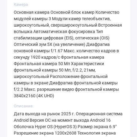
Камера
удалось сохранить элегантную толщину
Основная камера Основной блок камер Количество
корпуса всего
8 мм
при внушительном весе
модулей камеры 3 Модули камер телеобъектив,
широкоугольный, сверхширокоугольный Встроенная
в 219 грамм, что создает ощущение
вспышка Автоматическая фокусировка Тип
премиальности и надежности.
стабилизации цифровая (EIS), оптическая (OIS)
Оптический зум 5X (на увеличение) Диафрагма
Особого внимания заслуживает защита от
основной камеры f/1.67 Макс. количество кадров в
секунду 1920 кадров/с Фронтальная камера
внешних факторов. Уровень пыле- и
Фронтальная камера 50 Мп Характеристики
фронтальной камеры 50 Мп, f/2.2, 21мм,
влагозащиты
IP68
означает, что смартфон
широкоугольный Расположение фронтальной
переживет случайное падение в воду и не
камеры в экране Диафрагма фронтальной камеры
f/2.2 Макс. разрешение видео фронтальной камеры
боится интенсивного дождя. Это
3840x2160 (4K UHD)
критически важная опция для активного
Описание
использования в условиях города и за его
Дата выхода на рынок 2025 г. Операционная система
пределами.
Android Версия ОС на момент выхода Android 16
Оболочка Hyper OS (HyperOS 3) Размер экрана 6.9"
Разрешение экрана 1200x2608 Технология экрана