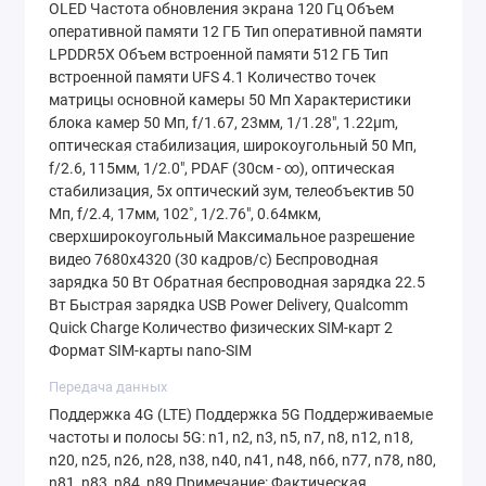
Экран: безграничные
OLED Частота обновления экрана 120 Гц Объем
оперативной памяти 12 ГБ Тип оперативной памяти
возможности визуала
LPDDR5X Объем встроенной памяти 512 ГБ Тип
встроенной памяти UFS 4.1 Количество точек
матрицы основной камеры 50 Мп Характеристики
Дисплей — это то, с чем вы
блока камер 50 Мп, f/1.67, 23мм, 1/1.28", 1.22µm,
взаимодействуете постоянно. В
Xiaomi 17
оптическая стабилизация, широкоугольный 50 Мп,
f/2.6, 115мм, 1/2.0", PDAF (30см - ∞), оптическая
Pro Max
установлен огромный
6.9-
стабилизация, 5x оптический зум, телеобъектив 50
Мп, f/2.4, 17мм, 102˚, 1/2.76", 0.64мкм,
дюймовый AMOLED
-экран с разрешением
сверхширокоугольный Максимальное разрешение
1200x2608. Но ключевая особенность
видео 7680x4320 (30 кадров/с) Беспроводная
зарядка 50 Вт Обратная беспроводная зарядка 22.5
кроется не только в размере.
Вт Быстрая зарядка USB Power Delivery, Qualcomm
Quick Charge Количество физических SIM-карт 2
В первую очередь стоит отметить
Формат SIM-карты nano-SIM
технологию
LTPO
, которая обеспечивает
Передача данных
динамическую частоту обновления до 120
Поддержка 4G (LTE) Поддержка 5G Поддерживаемые
частоты и полосы 5G: n1, n2, n3, n5, n7, n8, n12, n18,
Гц. Система автоматически подстраивает
n20, n25, n26, n28, n38, n40, n41, n48, n66, n77, n78, n80,
частоту под контент: при чтении книги
n81, n83, n84, n89 Примечание: Фактическая