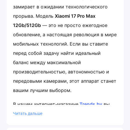
замирает в ожидании технологического
прорыва. Модель
Xiaomi 17 Pro Max
12Gb/512Gb
— это не просто ежегодное
обновление, а настоящая революция в мире
мобильных технологий. Если вы ставите
перед собой задачу найти идеальный
баланс между максимальной
производительностью, автономностью и
передовыми камерами, этот аппарат станет
вашим лучшим выбором.
В нашем интернет-магазине
Trends.by
вы
можете
Xiaomi 17 Pro Max 12Gb/512Gb
Читать дальше
купить в Минске дешево
, получив при этом