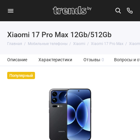
Xiaomi 17 Pro Max 12Gb/512Gb
Главная
Мобильные телефоны
Xiaomi
Xiaomi 17 Pro Max
Xiaom
Описание
Характеристики
Отзывы
0
Вопросы и о
Популярный