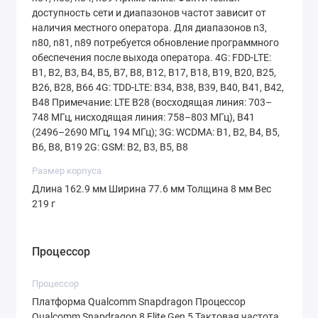
доступность сети и диапазонов частот зависит от
частота падает до 1 Гц для экономии
наличия местного оператора. Для диапазонов n3,
энергии, а в играх или прокрутке соцсетей
n80, n81, n89 потребуется обновление программного
обеспечения после выхода оператора. 4G: FDD-LTE:
выдает плавные 120 Гц.
B1, B2, B3, B4, B5, B7, B8, B12, B17, B18, B19, B20, B25,
B26, B28, B66 4G: TDD-LTE: B34, B38, B39, B40, B41, B42,
Пиковая яркость достигает
B48 Примечание: LTE B28 (восходящая линия: 703–
748 МГц, нисходящая линия: 758–803 МГц), B41
невероятных
3500 нит
. Это означает, что
(2496–2690 МГц, 194 МГц); 3G: WCDMA: B1, B2, B4, B5,
даже в яркий солнечный день в Минске
B6, B8, B19 2G: GSM: B2, B3, B5, B8
информация на экране останется
Размер корпуса
полностью читаемой. Защищает дисплей
Длина 162.9 мм Ширина 77.6 мм Толщина 8 мм Вес
219 г
новейшее стекло
Xiaomi Dragon Crystal
Glass 3.0
, которое устойчиво к царапинам
Процессор
и падениям. Для тех, кто заботится о
зрении, предусмотрена высокочастотная
Процессор
ШИМ-модуляция (2160 Гц), исключающая
Платформа Qualcomm Snapdragon Процессор
Qualcomm Snapdragon 8 Elite Gen 5 Тактовая частота