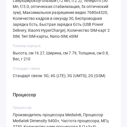
Сверхширокоугольный (12 Мп, f/2.2); Телефото (50
Мп, f/3.0, оптическая стабилизация, 5x оптический
цветами (до 68 миллиардов оттенков).
зум), Максимальное разрешение видео 7680x4320,
Защита от царапин Gorilla Glass 7i надежно
Количество кадров в секунду 30, Беспроводная
оберегает эту красоту.
зарядка Есть, Быстрая зарядка Есть (USB Power
Delivery, Xiaomi HyperCharge), Количество SIM-карт 2
Фотографии как у профессионала:
SIM, Тип SIM-карты, Nano-SIM; eSIM
универсальная камера
Размер корпуса
Фото модуль Xiaomi 15T Pro 12Gb/1Tb — это
Высота, см 16.27, Ширина, см 7.79, Толщина, см 0.8,
Вес, г 210
три профессиональные камеры, каждая из
Стандарт связи
которых блестяще справляется со своей
Стандарт связи: 5G; 4G (LTE); 3G (UMTS); 2G (GSM)
задачей:
Основной сенсор 50 Мп
с широкой
Процессор
диафрагмой f/1.62 и оптической
стабилизацией (OIS) захватывает
Процессор
максимум света, создавая четкие и
Производитель процессора Mediatek, Процессор
Mediatek Dimensity 9400+, Частота процессора, МГц
яркие снимки даже ночью.
3730, Количество ядер процессора 8 (1+3+4),