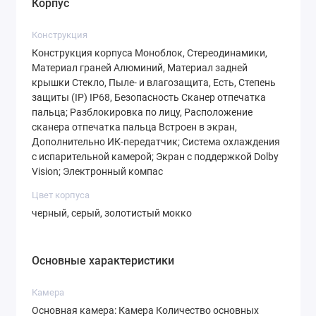
Корпус
многозадачность. А феноменальный
накопитель UFS 4.1 на 1 Тб — это не просто
Конструкция
Конструкция корпуса Моноблок, Стереодинамики,
огромное пространство для фото, видео и
Материал граней Алюминий, Материал задней
библиотеки приложений. Это невероятная
крышки Стекло, Пыле- и влагозащита, Есть, Степень
скорость записи и чтения данных.
защиты (IP) IP68, Безопасность Сканер отпечатка
пальца; Разблокировка по лицу, Расположение
Установка приложений, загрузка уровней в
сканера отпечатка пальца Встроен в экран,
играх, копирование файлов — все это
Дополнительно ИК-передатчик; Система охлаждения
происходит в мгновение ока.
с испарительной камерой; Экран с поддержкой Dolby
Vision; Электронный компас
Визуальное наслаждение: экран, который
Цвет корпуса
хочется рассматривать
черный, серый, золотистый мокко
Смартфон оснащен великолепным 6.83-
дюймовым AMOLED-экраном с
Основные характеристики
разрешением 1280x2772 пикселей.
Благодаря плотности 447 ppi картинка
Камера
Основная камера: Камера Количество основных
невероятно детализированная и четкая. Но