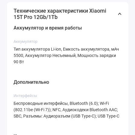
В основе Xiaomi 15T Pro 1Tb лежит один из
Технические характеристики Xiaomi
самых ожидаемых процессоров года —
15T Pro 12Gb/1Tb
MediaTek Dimensity 9400+. Созданный по
Аккумулятор и время работы
тончайшему 3-нм техпроцессу, он
обеспечивает рекордную
Аккумулятор
производительность при минимальном
Тип аккумулятора Li-ion, Емкость аккумулятора, мАч
5500, Аккумулятор Несъемный, Мощность зарядки
энергопотреблении. Максимальная частота
90 Вт
в 3730 МГц и современная архитектура
ядер (1+3+4) означают молниеносную
Дополнительно
работу любого приложения, будь то
тяжелая игра, монтаж видео или
Интерфейсы
одновременная работа в десятке окон.
Беспроводные интерфейсы, Bluetooth (6.0); Wi-Fi
(802.11be (Wi-Fi 7)); NFC, Аудиокодеки Bluetooth AAC;
Эта мощь подкреплена оперативной
SBC, Разъемы: Аудиоразъем (USB Type-C); USB Type-C
памятью стандарта LPDDR5X объемом 12
Гб, что гарантирует абсолютно плавную