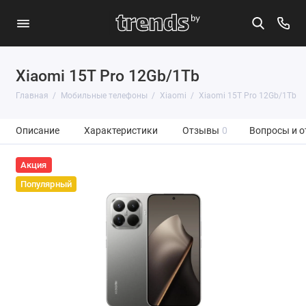
Xiaomi 15T Pro 12Gb/1Tb
Главная
Мобильные телефоны
Xiaomi
Xiaomi 15T Pro 12Gb/1Tb
Описание
Характеристики
Отзывы
0
Вопросы и о
Акция
Популярный