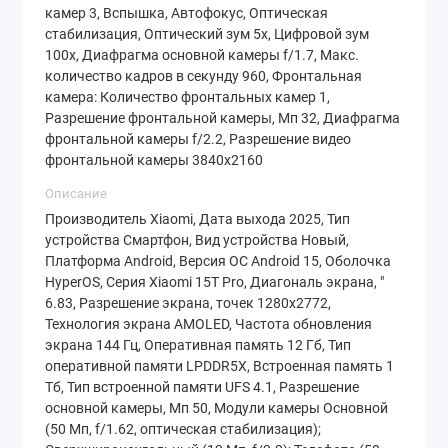
камер 3, Вспышка, Автофокус, Оптическая
главные козыри этого дисплея —
стабилизация, Оптический зум 5x, Цифровой зум
адаптивная частота обновления 144 Гц и
100x, Диафрагма основной камеры f/1.7, Макс.
количество кадров в секунду 960, Фронтальная
пиковая яркость 3200 нит.
камера: Количество фронтальных камер 1,
Разрешение фронтальной камеры, Мп 32, Диафрагма
Частота 144 Гц делает любой интерфейс,
фронтальной камеры f/2.2, Разрешение видео
прокрутку ленты и геймплей максимально
фронтальной камеры 3840х2160
гладкими. Технология динамического
Описание
контроля самостоятельно подстраивает
Производитель Xiaomi, Дата выхода 2025, Тип
устройства Смартфон, Вид устройства Новый,
частоту под контент, экономя заряд
Платформа Android, Версия ОС Android 15, Оболочка
батареи. А рекордная яркость
HyperOS, Серия Xiaomi 15T Pro, Диагональ экрана, "
обеспечивает комфортное использование
6.83, Разрешение экрана, точек 1280x2772,
Технология экрана AMOLED, Частота обновления
смартфона даже под прямыми солнечными
экрана 144 Гц, Оперативная память 12 Гб, Тип
лучами. Поддержка стандарта Dolby Vision
оперативной памяти LPDDR5X, Встроенная память 1
означает, что фильмы и сериалы будут
Тб, Тип встроенной памяти UFS 4.1, Разрешение
основной камеры, Мп 50, Модули камеры Основной
воспроизводиться с широчайшим
(50 Мп, f/1.62, оптическая стабилизация);
динамическим диапазоном и насыщенными