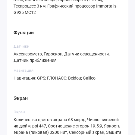
Техпроцесс 3 нм, Графический процессор Immortalis-
Телефото-камера 50 Мп
с 5-кратным
G925 MC12
оптическим зумом позволяет приближать
удаленные объекты без потери качества.
Функции
Это идеальный инструмент для
портретов и съемки архитектуры.
Датчики
Сверхширокоугольный объектив 12
Акселерометр, Гироскоп, Датчик освещенности,
Датчик приближения
Мп
поместит в кадр все, что не
умещается с обычного ракурса — от
Навигация
пейзажей до групповых фото.
Навигация: GPS; ГЛОНАСС; Beidou; Galileo
Система обеспечивает потрясающую
Экран
стабилизацию видео в разрешении 8K, а
замедленная съемка с частотой 960
Экран
кадров/с открывает творческий простор
Количество цветов экрана 68 млрд., Число пикселей
на дюйм, ppi 447, Соотношение сторон 19.5:9, Яркость
для креативных роликов. Фронтальная
экрана (пиковая) 3200 нит, Сенсорный экран, Защита