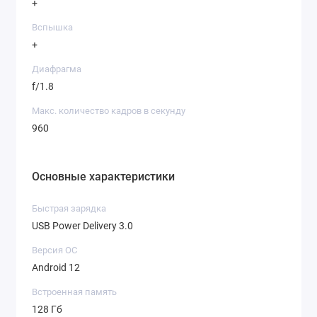
+
Вспышка
+
Диафрагма
f/1.8
Макс. количество кадров в секунду
960
Основные характеристики
Быстрая зарядка
USB Power Delivery 3.0
Версия ОС
Android 12
Встроенная память
128 Гб