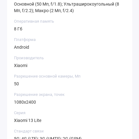
Основной (50 Мп, f/1.8); Ультраширокоугольный (8
Мп, f/2.2); Макро (2 Мп, f/2.4)
Оперативная память
8 Гб
Платформа
Android
Производитель
Xiaomi
Разрешение основной камеры, Мп
50
Разрешение экрана, точек
1080х2400
Серия
Xiaomi 13 Lite
Стандарт связи
5G; 4G (LTE); 3G (UMTS); 2G (GSM)