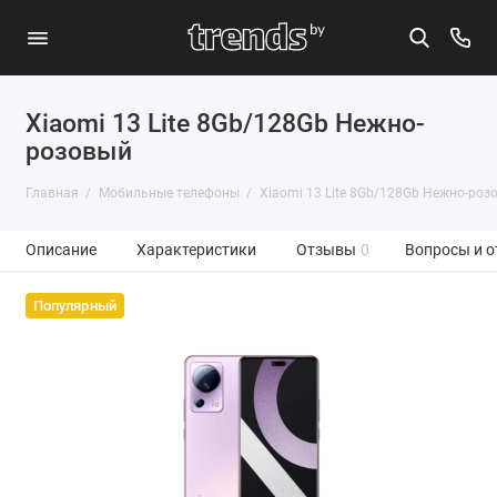
Xiaomi 13 Lite 8Gb/128Gb Нежно-
розовый
Главная
Мобильные телефоны
Xiaomi 13 Lite 8Gb/128Gb Нежно-роз
Описание
Характеристики
Отзывы
0
Вопросы и о
Популярный