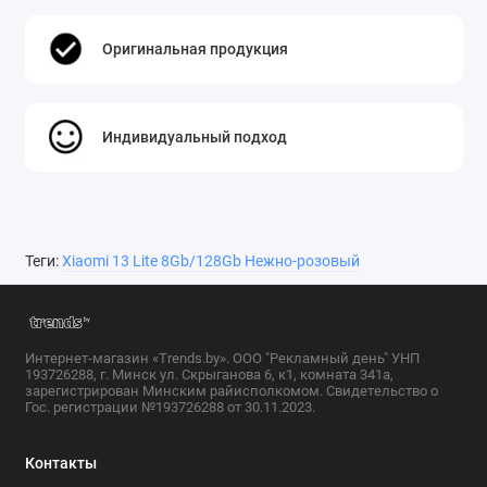
Оригинальная продукция
Индивидуальный подход
Теги:
Xiaomi 13 Lite 8Gb/128Gb Нежно-розовый
Интернет-магазин «Trends.by». ООО "Рекламный день" УНП
193726288, г. Минск ул. Скрыганова 6, к1, комната 341а,
зарегистрирован Минским райисполкомом. Свидетельство о
Гос. регистрации №193726288 от 30.11.2023.
Контакты