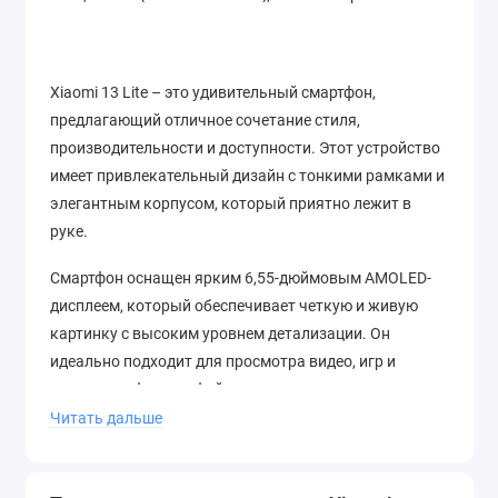
Xiaomi 13 Lite – это удивительный смартфон,
предлагающий отличное сочетание стиля,
производительности и доступности. Этот устройство
имеет привлекательный дизайн с тонкими рамками и
элегантным корпусом, который приятно лежит в
руке.
Смартфон оснащен ярким 6,55-дюймовым AMOLED-
дисплеем, который обеспечивает четкую и живую
картинку с высоким уровнем детализации. Он
идеально подходит для просмотра видео, игр и
просмотра фотографий.
Читать дальше
Xiaomi 13 Lite работает на базе мощного процессора
Qualcomm Snapdragon, что обеспечивает быструю и
плавную работу даже при многозадачности. В