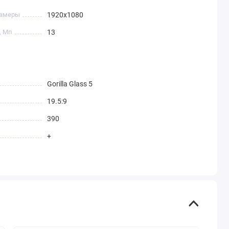
камеры
1920х1080
, Мп
13
Gorilla Glass 5
19.5:9
390
+