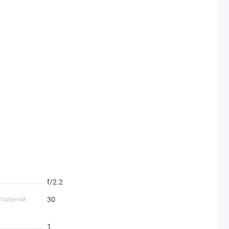
f/2.2
нтальной
30
1