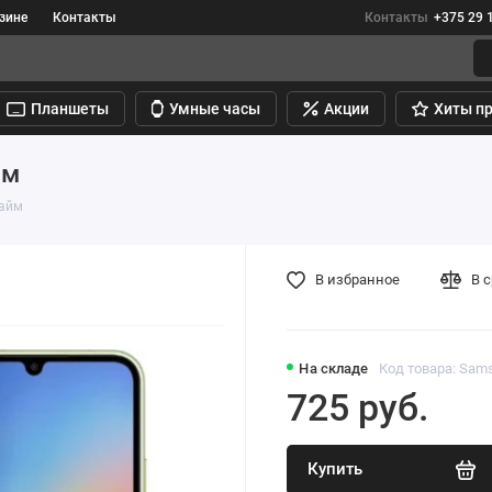
зине
Контакты
Контакты
+375 29 
Планшеты
Умные часы
Акции
Хиты п
йм
Лайм
В избранное
В 
На складе
Код товара: Sam
725 руб.
Купить