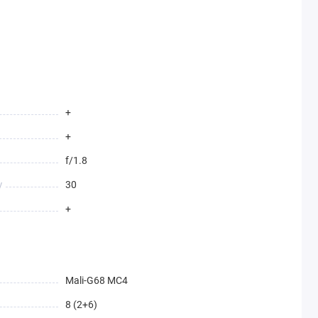
+
+
f/1.8
у
30
+
Mali-G68 MC4
8 (2+6)