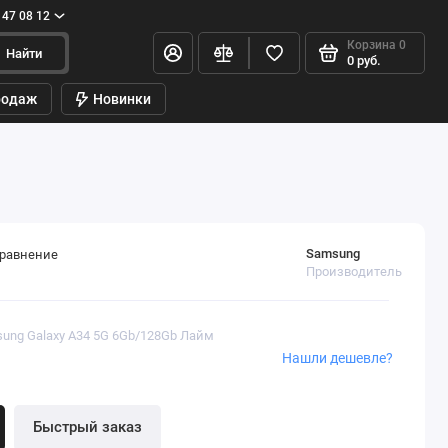
147 08 12
Корзина
0
Найти
0 руб.
родаж
Новинки
Samsung
сравнение
Производитель
sung Galaxy A34 5G 6Gb/128Gb Лайм
Нашли дешевле?
Быстрый заказ