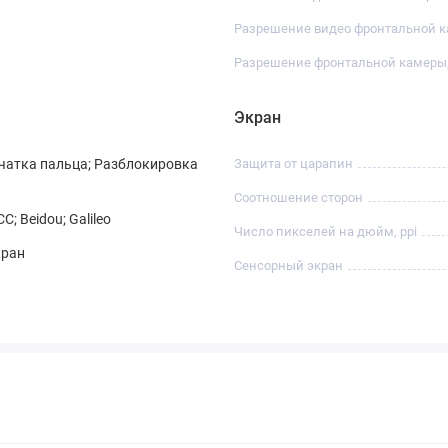
Разрешение видео фронтальной 
Разрешение фронтальной камеры
Экран
чатка пальца; Разблокировка
Защита от царапин
Соотношение сторон
; Beidou; Galileo
Число пикселей на дюйм, ppi
кран
Сенсорный экран