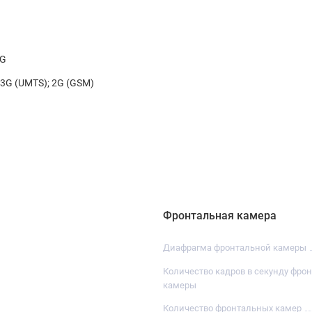
5G
; 3G (UMTS); 2G (GSM)
Фронтальная камера
Диафрагма фронтальной камеры
Количество кадров в секунду фро
камеры
Количество фронтальных камер