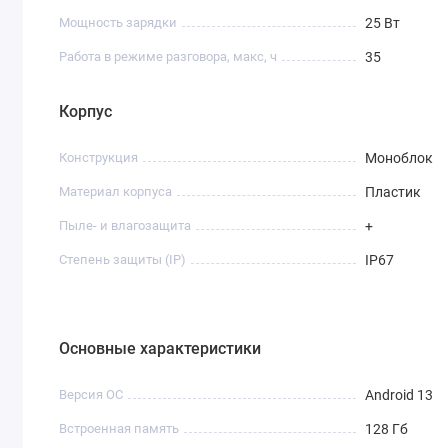
Мощность зарядки
25 Вт
Работа в режиме разговора, макс, ч
35
Корпус
Конструкция
Моноблок
Материал корпуса
Пластик
Пыле- и влагозащита
+
Степень защиты (IP)
IP67
Основные характеристики
Версия ОС
Android 13
Встроенная память
128 Гб