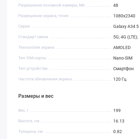
Разрешение основной камеры, Мп
48
Разрешение экрана, точек
1080х2340
Серия
Galaxy A34 
Стандарт связи
5G; 4G (LTE)
Технология экрана
AMOLED
Тип SIM-карты
Nano-SIM
Тип устройства
Смартфон
Частота обновления экрана
120 Гц
Размеры и вес
Вес, г
199
Высота, см
16.13
Толщина, см
0.82