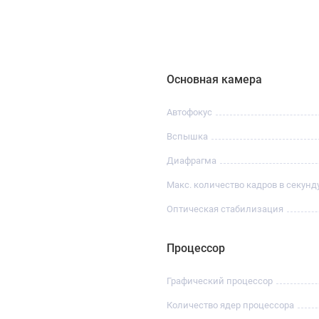
Основная камера
Автофокус
Вспышка
Диафрагма
Макс. количество кадров в секунд
Оптическая стабилизация
Процессор
Графический процессор
Количество ядер процессора