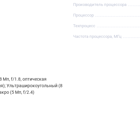
Производитель процессора
Процессор
Техпроцесс
Частота процессора, МГц
 Мп, f/1.8, оптическая
я); Ультраширокоугольный (8
акро (5 Мп, f/2.4)