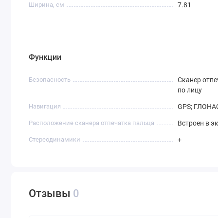
Ширина, см
7.81
Функции
Безопасность
Сканер отпе
по лицу
Навигация
GPS; ГЛОНАСС
Расположение сканера отпечатка пальца
Встроен в э
Стереодинамики
+
Отзывы
0