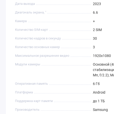
Дата выхода
2023
Диагональ экрана, ''
6.6
Камера
+
Количество SIM-карт
2 SIM
Количество кадров в секунду
30
Количество основных камер
3
Максимальное разрешение видео
1920x1080
Модули камеры
Основной (48
стабилизаци
Мп, f/2.2); М
Оперативная память
6 Гб
Платформа
Android
Поддержка карт памяти
до 1 ТБ
Производитель
Samsung