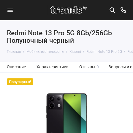
Redmi Note 13 Pro 5G 8Gb/256Gb
Полуночный черный
Главная
Мобильные телефоны
Xiaomi
Redmi Note 13 Pro 5G
Red
Описание
Характеристики
Отзывы
0
Вопросы и о
Популярный