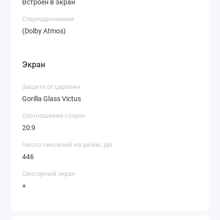
Встроен в экран
Стереодинамики
(Dolby Atmos)
Экран
Защита от царапин
Gorilla Glass Victus
Соотношение сторон
20:9
Число пикселей на дюйм, ppi
446
Сенсорный экран
+