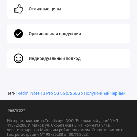
Отличные цены
Оригинальная продукция
Индивидуальный подход
Теги:
Redmi Note 13 Pro 5G 8Gb/256Gb Полуночный черный
Интернет-магазин «Trends.by». ООО "Рекламный день" УНП
193726288, г. Минск ул. Скрыганова 6, к1, комната 341а,
зарегистрирован Минским райисполкомом. Свидетельство о
Гос. регистрации №193726288 от 30.11.2023.