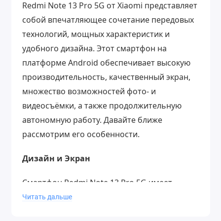
Redmi Note 13 Pro 5G от Xiaomi представляет
собой впечатляющее сочетание передовых
технологий, мощных характеристик и
удобного дизайна. Этот смартфон на
платформе Android обеспечивает высокую
производительность, качественный экран,
множество возможностей фото- и
видеосъёмки, а также продолжительную
автономную работу. Давайте ближе
рассмотрим его особенности.
Дизайн и Экран
Смартфон Redmi Note 13 Pro 5G имеет
стильный и современный дизайн, который
Читать дальше
привлекает внимание своей элегантностью.