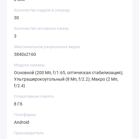
функций. Этот смартфон идеально подходит
для тех, кто ищет надежное и современное
Количество кадров в секунду
устройство для повседневного
30
использования.
Количество основных камер
3
Максимальное разрешение видео
3840x2160
Модули камеры
Основной (200 Мп, f/1.65, оптическая стабилизация);
Ультраширокоугольный (8 Мп, f/2.2); Макро (2 Мп,
f/2.4)
Оперативная память
8 Гб
Платформа
Android
Производитель