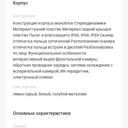
Корпус
картой microSD. Такая конфигурация делает
устройство актуальным на годы вперед.
Конструкция
Конструкция корпуса моноблок Стереодинамики
Иммерсивный Дисплей:
Материал граней пластик Материал задней крышки
пластик Пыле- и влагозащита IP66, IP68, IP69 Сканер
Погружение в Контент
отпечатка пальца оптический Расположение сканера
отпечатка пальца встроен в дисплей Разблокировка
Смартфон оснащен великолепным
6.57-
по лицу Функциональные особенности
дюймовым AMOLED-экраном
с
интерактивный вырез фронтальной камеры,
обратная проводная зарядка, система охлаждения с
разрешением
Full HD+ (1080x2372
испарительной камерой, ИК-передатчик,
пикселей)
и высокой плотностью пикселей
401
электронный компас
ppi
. Технология AMOLED гарантирует глубокий
Цвет корпуса
черный цвет, сочные оттенки и фантастическую
темно-серый, белый, голубой-металлик
контрастность.
Частота обновления 120
Гц
делает интерфейс и анимацию невероятно
Основные характеристики
плавными, что особенно оценится геймерами.
Пиковая яркость в
4000 нит
позволяет
Камера