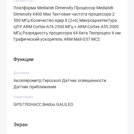
Процессор
чтобы поделиться энергией с другими
Платформа Mediatek Dimensity Процессор Mediatek
устройствами.
Dimensity 6400 Max Тактовая частота процессора 2
500 МГц Количество ядер 8 (2+6) Микроархитектура
Realme 15T отличается высокой надежностью.
ЦПУ ARM Cortex-A76 2500 МГц + ARM Cortex-A55 2000
МГц Разрядность процессора 64 бита Техпроцесс 6 нм
Он имеет сертификаты
защиты от пыли и
Графический ускоритель ARM Mali-G57 MC2
воды IP66, IP68, IP69
, что означает полную
защиту от струй воды, пыли и возможность
Функции
погружения на глубину. Разблокировать
устройство можно с помощью
быстрого
Датчики
оптического сканера отпечатков пальцев
,
Акселерометр Гироскоп Датчик освещенности
Датчик приближения
встроенного в экран, или по лицу.
Навигация
GPS ГЛОНАСС Beidou GALILEO
Дополнительные Преимущества и
Функции
Экран
Современные интерфейсы
: Wi-Fi 6,