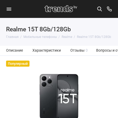
Realme 15T 8Gb/128Gb
Главная
Мобильные телефоны
Realme
Realme 15T 8Gb/128Gb
Описание
Характеристики
Отзывы
0
Вопросы и о
Популярный