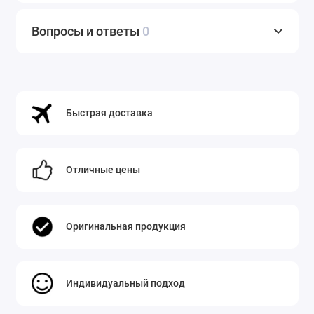
мире технологий. Мы предлагаем не только
привлекательную цену на
Realme 15T
Вопросы и ответы
0
8Gb/128Gb в Минске
, но и целый ряд
преимуществ:
Гарантия качества
: Все устройства
Быстрая доставка
оригинальны, новые и поставляются с
официальной гарантией.
Быстрая и удобная доставка
по всему
Отличные цены
Минску в кратчайшие сроки. Также мы
оперативно доставляем заказы в другие
крупные города Беларуси:
Брест, Витебск,
Оригинальная продукция
Гомель, Гродно, Могилев
.
Регулярные акции, скидки и подарки
к
Индивидуальный подход
покупке. Следите за нашими
предложениями, чтобы приобрести