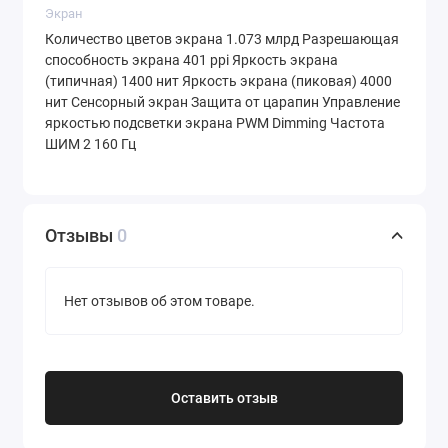
Bluetooth 5.3, NFC для бесконтактных
Экран
платежей, ИК-передатчик для управления
Количество цветов экрана 1.073 млрд Разрешающая
способность экрана 401 ppi Яркость экрана
техникой.
(типичная) 1400 нит Яркость экрана (пиковая) 4000
нит Сенсорный экран Защита от царапин Управление
Мощная система охлаждения
с
яркостью подсветки экрана PWM Dimming Частота
испарительной камерой для стабильной
ШИМ 2 160 Гц
работы под нагрузкой.
Стереодинамики
для насыщенного звука.
Актуальная операционная система
Отзывы
0
Android 15
с оболочкой Realme UI.
Нет отзывов об этом товаре.
Почему стоит купить Realme 15T
8Gb/128Gb именно в интернет-
магазине
Trends.by
?
Оставить отзыв
Trends.by
— это ваш надежный партнер в