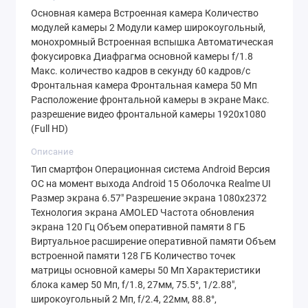
комфортно пользоваться телефоном даже под
Основная камера Встроенная камера Количество
модулей камеры 2 Модули камер широкоугольный,
прямым солнцем, а встроенная защита от
монохромный Встроенная вспышка Автоматическая
царапин оберегает дисплей.
фокусировка Диафрагма основной камеры f/1.8
Макс. количество кадров в секунду 60 кадров/с
Фронтальная камера Фронтальная камера 50 Мп
Профессиональная Съемка:
Расположение фронтальной камеры в экране Макс.
Камеры На Уровне
разрешение видео фронтальной камеры 1920x1080
(Full HD)
Фотофункционал Realme 15T впечатляет.
Описание
Основная двойная камера представлена:
Тип смартфон Операционная система Android Версия
ОС на момент выхода Android 15 Оболочка Realme UI
Главный сенсор 50 Мп
с широкоугольным
Размер экрана 6.57" Разрешение экрана 1080x2372
Технология экрана AMOLED Частота обновления
объективом (f/1.8) для детализированных,
экрана 120 Гц Объем оперативной памяти 8 ГБ
ярких снимков при любом освещении.
Виртуальное расширение оперативной памяти Объем
встроенной памяти 128 ГБ Количество точек
Монохромный датчик 2 Мп
для улучшения
матрицы основной камеры 50 Мп Характеристики
детализации и создания художественных
блока камер 50 Мп, f/1.8, 27мм, 75.5°, 1/2.88",
широкоугольный 2 Мп, f/2.4, 22мм, 88.8°,
черно-белых фотографий.