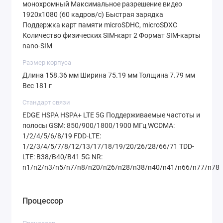
монохромный Максимальное разрешение видео
1920x1080 (60 кадров/с) Быстрая зарядка
Фронтальная камера на 50 Мп
,
Поддержка карт памяти microSDHC, microSDXC
расположенная в минимальном вырезе экрана,
Количество физических SIM-карт 2 Формат SIM-карты
nano-SIM
обеспечивает потрясающее качество селфи и
видеозвонков. Обе камеры снимают
видео в
Размер корпуса
Длина 158.36 мм Ширина 75.19 мм Толщина 7.79 мм
Full HD с плавными 60 кадрами в секунду
.
Вес 181 г
Стандарт связи
Феноменальная Автономность и
EDGE HSPA HSPA+ LTE 5G Поддерживаемые частоты и
Защита
полосы GSM: 850/900/1800/1900 МГц WCDMA:
1/2/4/5/6/8/19 FDD-LTE:
Главный козырь модели —
огромный
1/2/3/4/5/7/8/12/13/17/18/19/20/26/28/66/71 TDD-
LTE: B38/B40/B41 5G NR:
аккумулятор на 7000 мА·ч
нового типа
Si-C
.
n1/n2/n3/n5/n7/n8/n20/n26/n28/n38/n40/n41/n66/n77/n78
Это гарантирует до
25 часов
непрерывного
воспроизведения видео! Смартфон
Процессор
поддерживает быструю зарядку и даже
функцию
обратной проводной зарядки
,