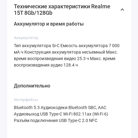
современный
процессор Mediatek Dimensity
Технические характеристики Realme
6400
, выполненный по 6-нм техпроцессу.
15T 8Gb/128Gb
Восьмиядерная архитектура (2 мощных ядра
Аккумулятор и время работы
Cortex-A76 и 6 энергоэффективных Cortex-A55)
с тактовой частотой до 2.5 ГГц гарантирует
Аккумулятор
Тип аккумулятора Si-C Емкость аккумулятора 7 000
молниеносную скорость в любых задачах — от
мА·ч Конструкция аккумулятора несъемный Макс.
повседневного серфинга до требовательных
время воспроизведения видео 25.3 ч Макс. время
игр. Графику обрабатывает ускоритель
ARM
воспроизведения аудио 128.4 ч
Mali-G57 MC2
, обеспечивающий плавную
картинку.
Дополнительно
Комбинация
8 ГБ оперативной
и
128 ГБ
Интерфейсы
встроенной памяти
позволяет одновременно
Bluetooth 5.3 Аудиокодеки Bluetooth SBC, AAC
Аудиовыход USB Type-C Wi-Fi 802.11ax (Wi-Fi 6)
работать десяткам приложений без малейших
Разъём подключения USB Type-C 2.0 NFC
тормозов и хранить огромную медиатеку. При
необходимости память можно расширить