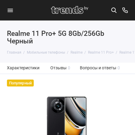
Realme 11 Pro+ 5G 8Gb/256Gb
Черный
Главная
Мобильные телефоны
Realme
Realme 11 Pro+
Realme 1
Характеристики
Отзывы
0
Вопросы и ответы
0
Популярный