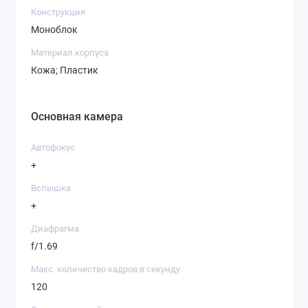
Конструкция
Моноблок
Материал корпуса
Кожа; Пластик
Основная камера
Автофокус
+
Вспышка
+
Диафрагма
f/1.69
Макс. количество кадров в секунду
120