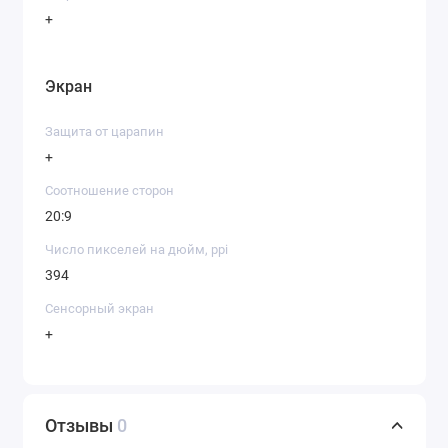
+
Экран
Защита от царапин
+
Соотношение сторон
20:9
Число пикселей на дюйм, ppi
394
Сенсорный экран
+
Отзывы
0