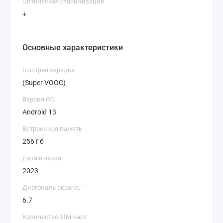
Оптическая стабилизация
+
Основные характеристики
Быстрая зарядка
(Super VOOC)
Версия ОС
Android 13
Встроенная память
256 Гб
Дата выхода
2023
Диагональ экрана, ''
6.7
Количество SIM-карт