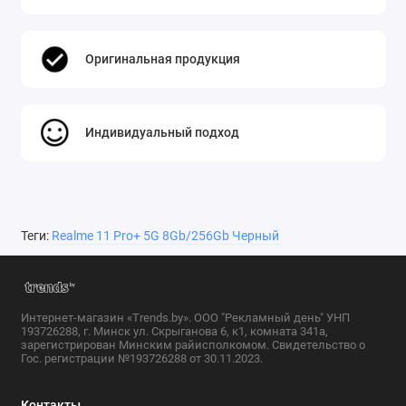
Оригинальная продукция
Индивидуальный подход
Теги:
Realme 11 Pro+ 5G 8Gb/256Gb Черный
Интернет-магазин «Trends.by». ООО "Рекламный день" УНП
193726288, г. Минск ул. Скрыганова 6, к1, комната 341а,
зарегистрирован Минским райисполкомом. Свидетельство о
Гос. регистрации №193726288 от 30.11.2023.
Контакты