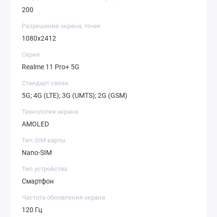
200
Разрешение экрана, точек
1080x2412
Серия
Realme 11 Pro+ 5G
Стандарт связи
5G; 4G (LTE); 3G (UMTS); 2G (GSM)
Технология экрана
AMOLED
Тип SIM-карты
Nano-SIM
Тип устройства
Смартфон
Частота обновления экрана
120 Гц