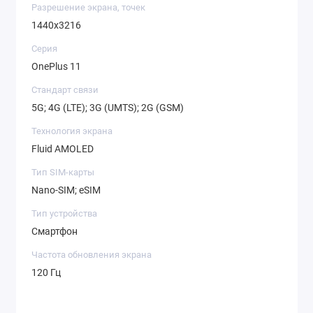
Разрешение экрана, точек
1440x3216
Серия
OnePlus 11
Стандарт связи
5G; 4G (LTE); 3G (UMTS); 2G (GSM)
Технология экрана
Fluid AMOLED
Тип SIM-карты
Nano-SIM; eSIM
Тип устройства
Смартфон
Частота обновления экрана
120 Гц