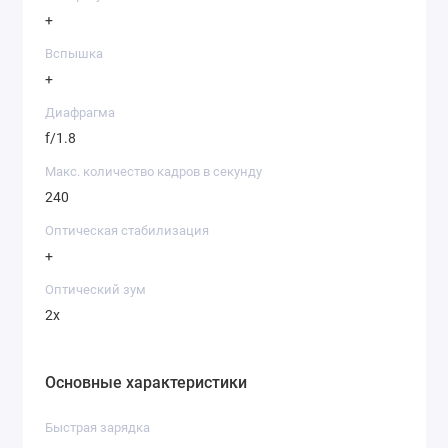
+
Вспышка
+
Диафрагма
f/1.8
Макс. количество кадров в секунду
240
Оптическая стабилизация
+
Оптический зум
2х
Основные характеристики
Быстрая зарядка