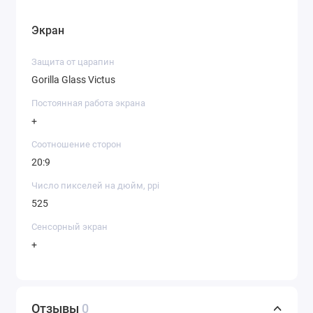
Экран
Защита от царапин
Gorilla Glass Victus
Постоянная работа экрана
+
Соотношение сторон
20:9
Число пикселей на дюйм, ppi
525
Сенсорный экран
+
Отзывы
0