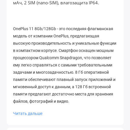
мАч, 2 SIM (nano-SIM), влагозащита IP64.
OnePlus 11 8Gb/128Gb - это последняя флагманская
модель от компании OnePlus, предлагающая
высокую производительность и уникальные функции
в компактном корпусе. Смартфон оснащен мощным
процессором Qualcomm Snapdragon, что позволяет
ему легко справляться с самыми требовательными
задачами и многозадачностью. 8 Гб оперативной
памяти обеспечивают плавный запуск приложений и
мгновенный доступ к данным, а 128 Гб встроенной
памяти предлагают достаточно места для хранения
файлов, фотографий и видео.
Экран OnePlus 11 8Gb/128Gb является источником
Читать дальше
визуального удовольствия. Он представляет собой
яркий и кристально четкий AMOLED-дисплей с