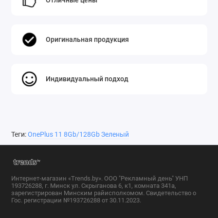
Отличные цены
Оригинальная продукция
Индивидуальный подход
Теги:
OnePlus 11 8Gb/128Gb Зеленый
Интернет-магазин «Trends.by». ООО "Рекламный день" УНП
193726288, г. Минск ул. Скрыганова 6, к1, комната 341а,
зарегистрирован Минским райисполкомом. Свидетельство о
Гос. регистрации №193726288 от 30.11.2023.