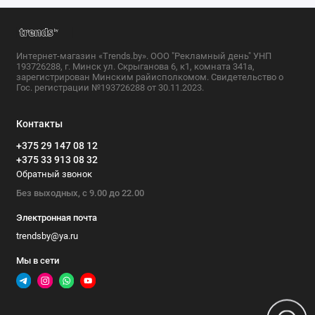
Интернет-магазин «Trends.by». ООО "Рекламный день" УНП
193726288, г. Минск ул. Скрыганова 6, к1, комната 341а,
зарегистрирован Минским райисполкомом. Свидетельство о
Гос. регистрации №193726288 от 30.11.2023.
Контакты
+375 29 147 08 12
+375 33 913 08 32
Обратный звонок
Без выходных, с 9.00 до 22.00
Электронная почта
trendsby@ya.ru
Мы в сети