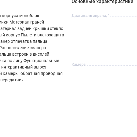
Основные характеристики
й съемкой.
я корпуса моноблок
Диагональ экрана, ''
ых сценариев.
мики Материал граней
атериал задней крышки стекло
шает снимки.
й корпус Пыле- и влагозащита
Сканер отпечатка пальца
 Расположение сканера
альца встроен в дисплей
вка по лицу Функциональные
Камера
и интерактивный вырез
ии.
й камеры, обратная проводная
-передатчик
 что делает его надежным спутником в любых
ске?