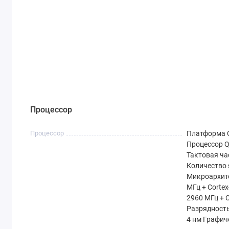
Аккумулятор
6000 мАч
3900 мА
Цена
Выгоднее!
Дороже
Как видно,
HONOR 400 Pro
предлагает
лучшее с
Вывод: стоит ли покупать HONOR
Процессор
Мощный процессор
для игр и работы.
Потрясающий экран
с высокой частотой обнов
Процессор
Платформа 
Огромный аккумулятор
на 2-3 дня работы.
Процессор Q
Тактовая ча
Фото и видео
профессионального уровня.
Количество 
Защита от воды и пыли
для долговечности.
Микроархите
МГц + Cortex
Закажите HONOR 400 Pro в Trends.by уже сегод
2960 МГц + 
Разрядность
4 нм Графич