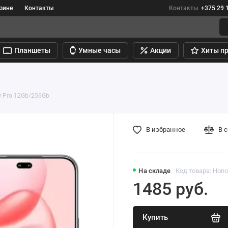
зине
Контакты
Контакты
+375 29 
Планшеты
Умные часы
Акции
Хиты п
0 Pro 12Gb/256Gb
В избранное
В 
На складе
Код товара: Hono
1485 руб.
Купить