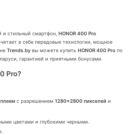
й и стильный смартфон,
HONOR 400 Pro
очетает в себе передовые технологии, мощное
ине
Trends.by
вы можете купить
HONOR 400 Pro
по
ларуси, гарантией и приятными бонусами.
0 Pro?
сплеем
с разрешением
1280×2800 пикселей
и
ыми цветами и глубокими черными.
е.