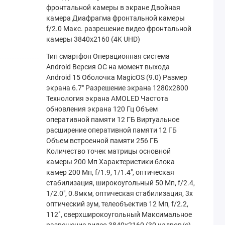
фронтальной камеры в экране Двойная
камера Диафрагма фронтальной камеры
f/2.0 Макс. разрешение видео фронтальной
камеры 3840x2160 (4K UHD)
Тип смартфон Операционная система
Android Версия ОС на момент выхода
Android 15 Оболочка MagicOS (9.0) Размер
экрана 6.7" Разрешение экрана 1280x2800
Технология экрана AMOLED Частота
обновления экрана 120 Гц Объем
оперативной памяти 12 ГБ Виртуальное
расширение оперативной памяти 12 ГБ
Объем встроенной памяти 256 ГБ
Количество точек матрицы основной
камеры 200 Мп Характеристики блока
камер 200 Мп, f/1.9, 1/1.4", оптическая
стабилизация, широкоугольный 50 Мп, f/2.4,
1/2.0", 0.8мкм, оптическая стабилизация, 3x
оптический зум, телеобъектив 12 Мп, f/2.2,
112˚, сверхширокоугольный Максимальное
разрешение видео 3840x2160 (30 кадров/с)