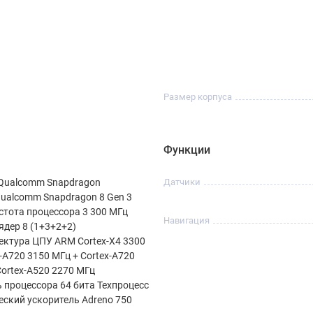
ч
4820 мАч
Дороже
оотношение цены и характеристик
.
Размер корпуса
 400 Pro?
Функции
ления.
Qualcomm Snapdragon
Датчики
ualcomm Snapdragon 8 Gen 3
стота процессора 3 300 МГц
Навигация
ядер 8 (1+3+2+2)
ктура ЦПУ ARM Cortex-X4 3300
-A720 3150 МГц + Cortex-A720
ня и получите бонусы!
Cortex-A520 2270 МГц
 процессора 64 бита Техпроцесс
еский ускоритель Adreno 750