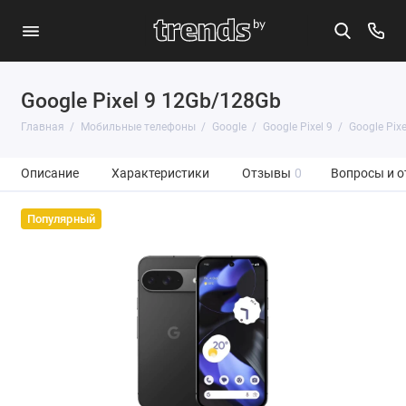
Google Pixel 9 12Gb/128Gb
Главная
Мобильные телефоны
Google
Google Pixel 9
Google Pix
Описание
Характеристики
Отзывы
0
Вопросы и о
Популярный