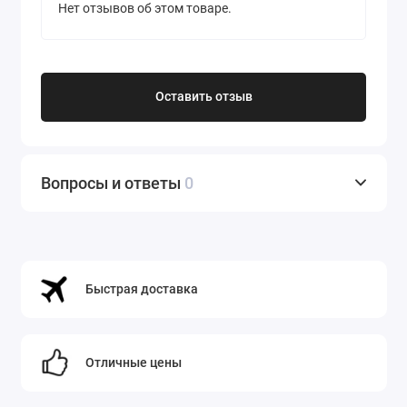
Pixel 9.
Нет отзывов об этом товаре.
Быстрая доставка
Доставка осуществляется по всей
Беларуси в кратчайшие сроки. Вы можете
Оставить отзыв
получить свой заказ уже через несколько
дней после оформления.
Гарантия качества
Вопросы и ответы
0
Все товары в нашем магазине являются
оригинальными и имеют официальную
гарантию производителя.
Широкий выбор аксессуаров
Быстрая доставка
В нашем магазине вы также можете
приобрести чехлы, защитные стекла и
другие аксессуары для вашего смартфона.
Отличные цены
Удобные способы оплаты