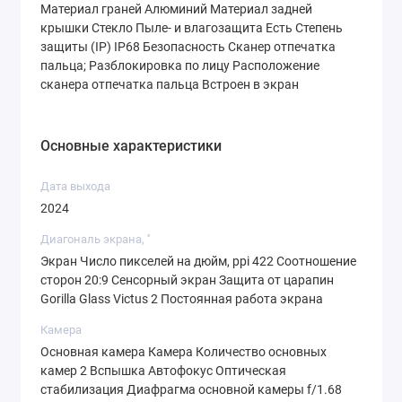
Материал граней Алюминий Материал задней
Потрясающий OLED-экран
крышки Стекло Пыле- и влагозащита Есть Степень
Дисплей с диагональю 6.24 дюйма и
защиты (IP) IP68 Безопасность Сканер отпечатка
пальца; Разблокировка по лицу Расположение
разрешением 1080x2424 пикселей
сканера отпечатка пальца Встроен в экран
обеспечивает яркие, насыщенные цвета и
глубокий черный цвет. Технология OLED
Основные характеристики
делает изображение четким и
детализированным, что особенно важно для
Дата выхода
просмотра видео и игр.
2024
Камера профессионального уровня
Диагональ экрана, ''
Основная камера на 50 Мп позволяет
Экран Число пикселей на дюйм, ppi 422 Соотношение
сторон 20:9 Сенсорный экран Защита от царапин
делать потрясающие фотографии даже в
Gorilla Glass Victus 2 Постоянная работа экрана
условиях слабого освещения. Благодаря
Камера
алгоритмам искусственного интеллекта от
Основная камера Камера Количество основных
Google, снимки получаются естественными
камер 2 Вспышка Автофокус Оптическая
и детализированными.
стабилизация Диафрагма основной камеры f/1.68