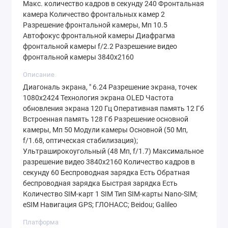
Макс. количество кадров в секунду 240 Фронтальная
Достаточный объем памяти
камера Количество фронтальных камер 2
Смартфон оснащен 12 Гб оперативной
Разрешение фронтальной камеры, Мп 10.5
Автофокус фронтальной камеры Диафрагма
памяти, что обеспечивает быструю работу
фронтальной камеры f/2.2 Разрешение видео
даже с самыми требовательными
фронтальной камеры 3840х2160
приложениями. Встроенная память
Описание
объемом 128 Гб позволяет хранить тысячи
Диагональ экрана, " 6.24 Разрешение экрана, точек
фотографий, видео и приложений.
1080x2424 Технология экрана OLED Частота
обновления экрана 120 Гц Оперативная память 12 Гб
Долгий срок работы от аккумулятора
Встроенная память 128 Гб Разрешение основной
Батарея емкостью 4700 мАч обеспечивает
камеры, Мп 50 Модули камеры Основной (50 Мп,
f/1.68, оптическая стабилизация);
длительное время работы без подзарядки.
Ультраширокоугольный (48 Мп, f/1.7) Максимальное
Смартфон поддерживает быструю зарядку,
разрешение видео 3840x2160 Количество кадров в
что позволяет быстро восстановить заряд
секунду 60 Беспроводная зарядка Есть Обратная
беспроводная зарядка Быстрая зарядка Есть
аккумулятора.
Количество SIM-карт 1 SIM Тип SIM-карты Nano-SIM;
Поддержка Nano-SIM и eSIM
eSIM Навигация GPS; ГЛОНАСС; Beidou; Galileo
Google Pixel 9 поддерживает одну SIM-
Платформа