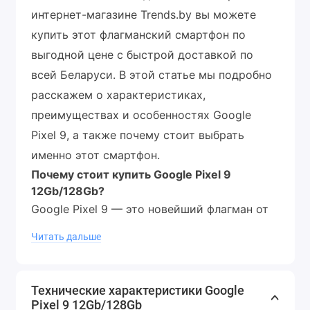
интернет-магазине Trends.by вы можете
купить этот флагманский смартфон по
выгодной цене с быстрой доставкой по
всей Беларуси. В этой статье мы подробно
расскажем о характеристиках,
преимуществах и особенностях Google
Pixel 9, а также почему стоит выбрать
именно этот смартфон.
Почему стоит купить Google Pixel 9
12Gb/128Gb?
Google Pixel 9 — это новейший флагман от
компании Google, который сочетает в себе
Читать дальше
инновационные технологии, стильный
дизайн и высокую производительность.
Этот смартфон создан для тех, кто ценит
Технические характеристики Google
Pixel 9 12Gb/128Gb
качество, скорость и надежность. Вот