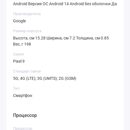
карту формата Nano-SIM, а также eSIM, что
Android Версия ОС Android 14 Android без оболочки Да
делает его удобным для использования с
Производитель
двумя номерами.
Google
Основные характеристики Google Pixel 9
Размер корпуса
12Gb/128Gb
Высота, см 15.28 Ширина, см 7.2 Толщина, см 0.85
Для тех, кто ценит технические детали, мы
Вес, г 198
подготовили подробный обзор
Серия
характеристик смартфона:
Pixel 9
Платформа:
Android (чистая версия без
Стандарт связи
оболочек)
5G; 4G (LTE); 3G (UMTS); 2G (GSM)
Экран:
6.24 дюйма, OLED, разрешение
Тип
1080x2424 пикселей
Смартфон
Процессор:
Google Tensor G4
Оперативная память:
12 Гб
Процессор
Встроенная память:
128 Гб
Процессор