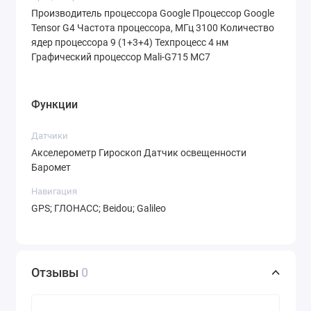
Камера:
50 Мп (основная), фронтальная
Производитель процессора Google Процессор Google
камера для селфи и видеозвонков
Tensor G4 Частота процессора, МГц 3100 Количество
ядер процессора 9 (1+3+4) Техпроцесс 4 нм
Аккумулятор:
4700 мАч с поддержкой
Графический процессор Mali-G715 MC7
быстрой зарядки
Сим-карты:
1 Nano-SIM + eSIM
Функции
Доступные цвета:
классический черный,
белый и серый
Датчики
Акселерометр Гироскоп Датчик освещенности
Преимущества покупки в интернет-
Баромет
магазине Trends.by
Интернет-магазин Trends.by предлагает
Навигация
GPS; ГЛОНАСС; Beidou; Galileo
выгодные условия для покупки смартфона
Google Pixel 9 12Gb/128Gb:
Доступные цены
Мы предлагаем конкурентоспособные цены
Отзывы
0
на все модели смартфонов, включая Google