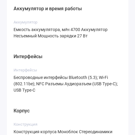
несколько причин, почему стоит выбрать
Аккумулятор и время работы
Google Pixel 9:
Аккумулятор
Чистый Android без оболочек
Емкость аккумулятора, мАч 4700 Аккумулятор
Смартфон работает на базе операционной
Несъемный Мощность зарядки 27 Вт
системы Android без сторонних оболочек.
Это обеспечивает максимальную
Интерфейсы
производительность, быстрое обновление
системы и отсутствие ненужных
Интерфейсы
Беспроводные интерфейсы Bluetooth (5.3); Wi-Fi
предустановленных приложений.
(802.11be); NFC Разъемы Аудиоразъем (USB Type-C);
Мощный процессор Google Tensor G4
USB Type-C
Процессор Google Tensor G4,
разработанный специально для смартфонов
Корпус
Pixel, обеспечивает высокую скорость
работы, плавную многозадачность и
Конструкция
отличную энергоэффективность.
Конструкция корпуса Моноблок Стереодинамики