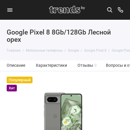
Google Pixel 8 8Gb/128Gb Лесной
орех
Главная
Мобильные телефоны
Google
Google Pixel 8
Google Pix
Описание
Характеристики
Отзывы
0
Вопросы и о
Популярный
Хит