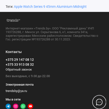
Теги:
Apple Watch Series 9 45mm Aluminium Midnight
Интернет-магазин «Trends.by». ООО "Рекламный день" УНП
193726288, г. Минск ул. Скрыганова 6, к1, комната 341а,
зарегистрирован Минским райисполкомом. Свидетельство о
Гос. регистрации №193726288 от 30.11.2023.
Контакты
+375 29 147 08 12
+375 33 913 08 32
Обратный звонок
Без выходных, с 9.00 до 22.00
Электронная почта
trendsby@ya.ru
Мы в сети