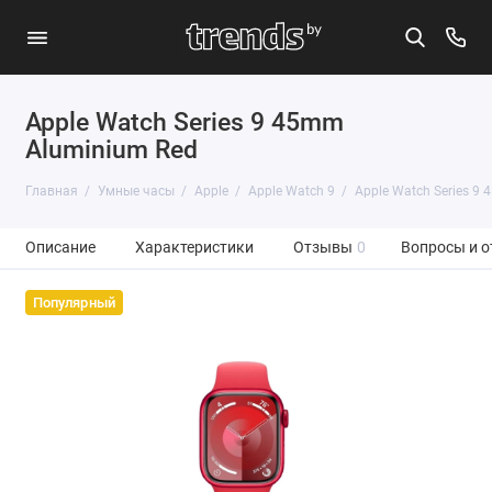
Apple Watch Series 9 45mm
Aluminium Red
Главная
Умные часы
Apple
Apple Watch 9
Apple Watch Series 9
Описание
Характеристики
Отзывы
0
Вопросы и о
Популярный