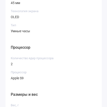
кто ценит качество и инновации.
45 мм
Технология экрана
OLED
Тип
Умные часы
Процессор
Количество ядер процессора
2
Процессор
Apple S9
Размеры и вес
Вес, г