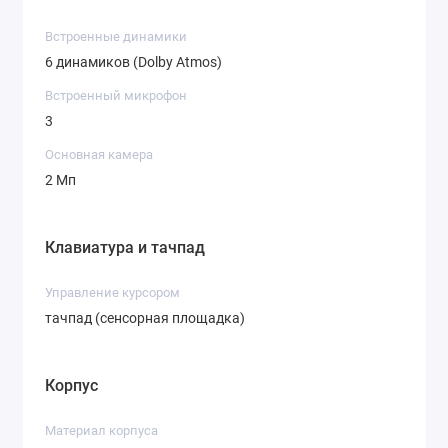
передовых технологий делает его надежным
инструментом для повседневных задач.
Встроенные динамики
6 динамиков (Dolby Atmos)
Встроенный микрофон
3
Основная камера
2 Мп
Клавиатура и тачпад
Управление курсором
тачпад (сенсорная площадка)
Корпус
Материал корпуса