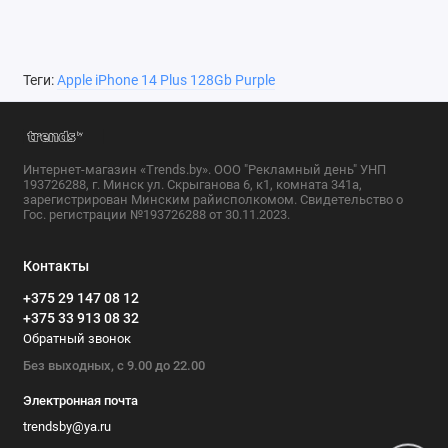
Теги:
Apple iPhone 14 Plus 128Gb Purple
Интернет-магазин «Trends.by». ООО "Рекламный день" УНП
193726288, г. Минск ул. Скрыганова 6, к1, комната 341а,
зарегистрирован Минским райисполкомом. Свидетельство о
Гос. регистрации №193726288 от 30.11.2023.
Контакты
+375 29 147 08 12
+375 33 913 08 32
Обратный звонок
Без выходных, с 9.00 до 22.00
Электронная почта
trendsby@ya.ru