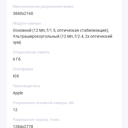
Максимальное разрешение видео
3840x2160
Модули камеры
Основной (12 Мп, f/1.5, оптическая стабилизация);
Ультраширокоугольный (12 Мп, f/2.4, 2x оптический
зум)
Оперативная память
6 Гб
Платформа
iOS
Производитель
Apple
Разрешение основной камеры, Мп
12
Разрешение экрана, точек
1284x2778