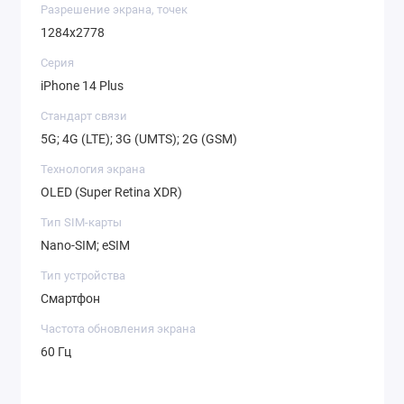
Разрешение экрана, точек
1284x2778
Серия
iPhone 14 Plus
Стандарт связи
5G; 4G (LTE); 3G (UMTS); 2G (GSM)
Технология экрана
OLED (Super Retina XDR)
Тип SIM-карты
Nano-SIM; eSIM
Тип устройства
Смартфон
Частота обновления экрана
60 Гц