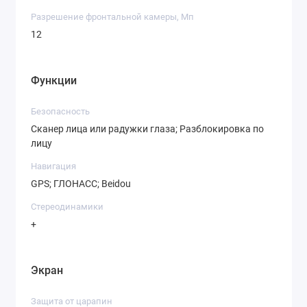
Разрешение фронтальной камеры, Мп
12
Функции
Безопасность
Сканер лица или радужки глаза; Разблокировка по
лицу
Навигация
GPS; ГЛОНАСС; Beidou
Стереодинамики
+
Экран
Защита от царапин