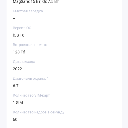
MagSafe: 15 Вт, Qi: 7.5 Вт
Быстрая зарядка
+
Версия ОС
iOS 16
Встроенная память
128 Гб
Дата выхода
2022
Диагональ экрана, ''
6.7
Количество SIM-карт
1 SIM
Количество кадров в секунду
60