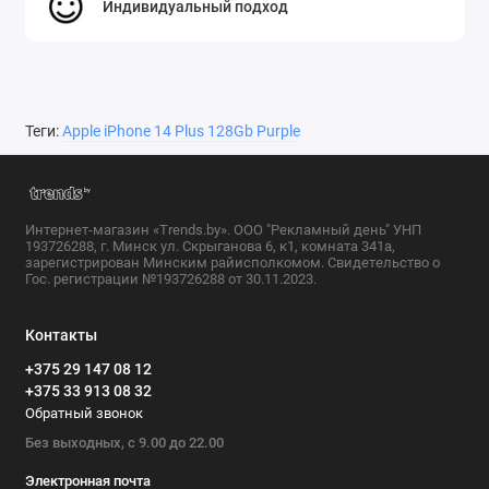
Индивидуальный подход
Теги:
Apple iPhone 14 Plus 128Gb Purple
Интернет-магазин «Trends.by». ООО "Рекламный день" УНП
193726288, г. Минск ул. Скрыганова 6, к1, комната 341а,
зарегистрирован Минским райисполкомом. Свидетельство о
Гос. регистрации №193726288 от 30.11.2023.
Контакты
+375 29 147 08 12
+375 33 913 08 32
Обратный звонок
Без выходных, с 9.00 до 22.00
Электронная почта